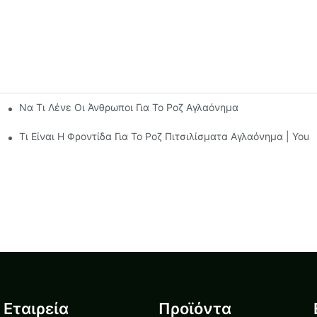
Να Τι Λένε Οι Άνθρωποι Για Το Ροζ Αγλαόνημα
νημα
σιλίσματος Αγλαόνημα
Τι Είναι Η Φροντίδα Για Το Ροζ Πιτσιλίσματα Αγλαόνημα | Youn
Εταιρεία
Προϊόντα