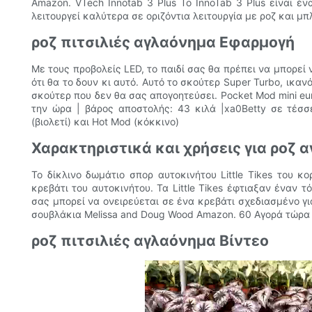
Amazon. VTech Innotab 3 Plus Το InnoTab 3 Plus είναι έν
λειτουργεί καλύτερα σε οριζόντια λειτουργία με ροζ και μπ
ροζ πιτσιλιές αγλαόνημα Εφαρμογή
Με τους προβολείς LED, το παιδί σας θα πρέπει να μπορεί 
ότι θα το δουν κι αυτό. Αυτό το σκούτερ Super Turbo, ικαν
σκούτερ που δεν θα σας απογοητεύσει. Pocket Mod mini eur
την ώρα | βάρος αποστολής: 43 κιλά |xa0Betty σε τέσσ
(βιολετί) και Hot Mod (κόκκινο)
Χαρακτηριστικά και χρήσεις για ροζ 
Το δίκλινο δωμάτιο σπορ αυτοκινήτου Little Tikes του κο
κρεβάτι του αυτοκινήτου. Τα Little Tikes έφτιαξαν έναν τ
σας μπορεί να ονειρεύεται σε ένα κρεβάτι σχεδιασμένο γι
σουβλάκια Melissa and Doug Wood Amazon. 60 Αγορά τώρα 
ροζ πιτσιλιές αγλαόνημα Βίντεο