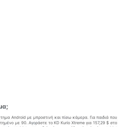
μα;
ύστημα Android με μπροστινή και πίσω κάμερα. Για παιδιά που
τημένο με 90. Αγοράστε το KD Kurio Xtreme για 157,29 $ στο