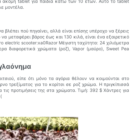
α ακόμη tablet για παιδιά κάτω των 10 ετών. Αυτό το tablet
λε μοντέλα.
να βλέπει πού πηγαίνει, αλλά είναι επίσης υπέροχο να ξέρεις
ό να μεταφέρει βάρος έως και 130 κιλά, είναι ένα εξαιρετικό
o electric scooter:xa0Razor Μέγιστη ταχύτητα: 24 χιλιόμετρα
ερα διαφορετικά χρώματα (ροζ), Vapor (μαύρο), Sweet Pea
αγλαόνημα
ριτσιού, είπε ότι μόνο τα αγόρια θέλουν να κοιμούνται στο
όρνο τρεξίματος για το κορίτσι σε ροζ χρώμα. Η πριγκίπισσά
α τις προτιμήσεις της στα χρώματα. Τιμή: 392 $ Χάντρες για
(