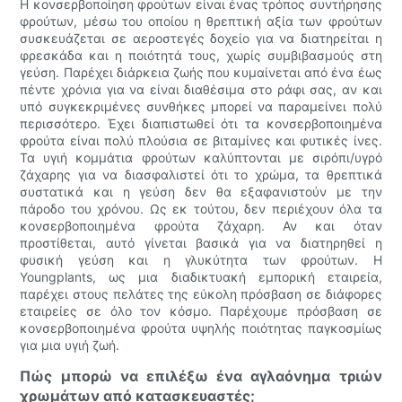
Η κονσερβοποίηση φρούτων είναι ένας τρόπος συντήρησης
φρούτων, μέσω του οποίου η θρεπτική αξία των φρούτων
συσκευάζεται σε αεροστεγές δοχείο για να διατηρείται η
φρεσκάδα και η ποιότητά τους, χωρίς συμβιβασμούς στη
γεύση. Παρέχει διάρκεια ζωής που κυμαίνεται από ένα έως
πέντε χρόνια για να είναι διαθέσιμα στο ράφι σας, αν και
υπό συγκεκριμένες συνθήκες μπορεί να παραμείνει πολύ
περισσότερο. Έχει διαπιστωθεί ότι τα κονσερβοποιημένα
φρούτα είναι πολύ πλούσια σε βιταμίνες και φυτικές ίνες.
Τα υγιή κομμάτια φρούτων καλύπτονται με σιρόπι/υγρό
ζάχαρης για να διασφαλιστεί ότι το χρώμα, τα θρεπτικά
συστατικά και η γεύση δεν θα εξαφανιστούν με την
πάροδο του χρόνου. Ως εκ τούτου, δεν περιέχουν όλα τα
κονσερβοποιημένα φρούτα ζάχαρη. Αν και όταν
προστίθεται, αυτό γίνεται βασικά για να διατηρηθεί η
φυσική γεύση και η γλυκύτητα των φρούτων. Η
Youngplants, ως μια διαδικτυακή εμπορική εταιρεία,
παρέχει στους πελάτες της εύκολη πρόσβαση σε διάφορες
εταιρείες σε όλο τον κόσμο. Παρέχουμε πρόσβαση σε
κονσερβοποιημένα φρούτα υψηλής ποιότητας παγκοσμίως
για μια υγιή ζωή.
Πώς μπορώ να επιλέξω ένα αγλαόνημα τριών
χρωμάτων από κατασκευαστές;