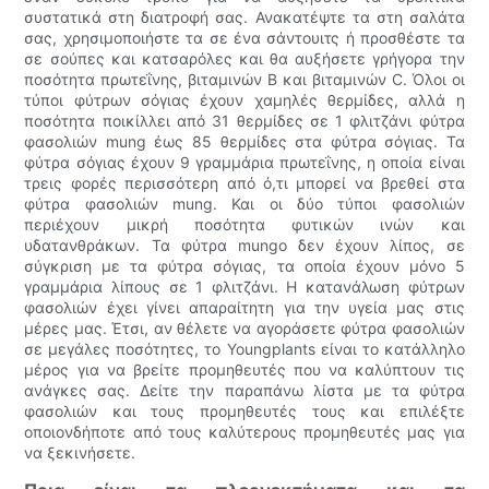
συστατικά στη διατροφή σας. Ανακατέψτε τα στη σαλάτα
σας, χρησιμοποιήστε τα σε ένα σάντουιτς ή προσθέστε τα
σε σούπες και κατσαρόλες και θα αυξήσετε γρήγορα την
ποσότητα πρωτεΐνης, βιταμινών Β και βιταμινών C. Όλοι οι
τύποι φύτρων σόγιας έχουν χαμηλές θερμίδες, αλλά η
ποσότητα ποικίλλει από 31 θερμίδες σε 1 φλιτζάνι φύτρα
φασολιών mung έως 85 θερμίδες στα φύτρα σόγιας. Τα
φύτρα σόγιας έχουν 9 γραμμάρια πρωτεΐνης, η οποία είναι
τρεις φορές περισσότερη από ό,τι μπορεί να βρεθεί στα
φύτρα φασολιών mung. Και οι δύο τύποι φασολιών
περιέχουν μικρή ποσότητα φυτικών ινών και
υδατανθράκων. Τα φύτρα mungo δεν έχουν λίπος, σε
σύγκριση με τα φύτρα σόγιας, τα οποία έχουν μόνο 5
γραμμάρια λίπους σε 1 φλιτζάνι. Η κατανάλωση φύτρων
φασολιών έχει γίνει απαραίτητη για την υγεία μας στις
μέρες μας. Έτσι, αν θέλετε να αγοράσετε φύτρα φασολιών
σε μεγάλες ποσότητες, το Youngplants είναι το κατάλληλο
μέρος για να βρείτε προμηθευτές που να καλύπτουν τις
ανάγκες σας. Δείτε την παραπάνω λίστα με τα φύτρα
φασολιών και τους προμηθευτές τους και επιλέξτε
οποιονδήποτε από τους καλύτερους προμηθευτές μας για
να ξεκινήσετε.