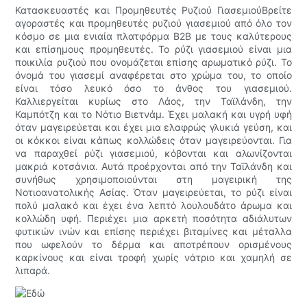
Κατασκευαστές και Προμηθευτές Ρυζιού ΓιασεμιούΒρείτε
αγοραστές και προμηθευτές ρυζιού γιασεμιού από όλο τον
κόσμο σε μια ενιαία πλατφόρμα B2B με τους καλύτερους
και επίσημους προμηθευτές. Το ρύζι γιασεμιού είναι μια
ποικιλία ρυζιού που ονομάζεται επίσης αρωματικό ρύζι. Το
όνομά του γιασεμί αναφέρεται στο χρώμα του, το οποίο
είναι τόσο λευκό όσο το άνθος του γιασεμιού.
Καλλιεργείται κυρίως στο Λάος, την Ταϊλάνδη, την
Καμπότζη και το Νότιο Βιετνάμ. Έχει μαλακή και υγρή υφή
όταν μαγειρεύεται και έχει μια ελαφρώς γλυκιά γεύση, και
οι κόκκοι είναι κάπως κολλώδεις όταν μαγειρεύονται. Για
να παραχθεί ρύζι γιασεμιού, κόβονται και αλωνίζονται
μακριά κοτσάνια. Αυτά προέρχονται από την Ταϊλάνδη και
συνήθως χρησιμοποιούνται στη μαγειρική της
Νοτιοανατολικής Ασίας. Όταν μαγειρεύεται, το ρύζι είναι
πολύ μαλακό και έχει ένα λεπτό λουλουδάτο άρωμα και
κολλώδη υφή. Περιέχει μια αρκετή ποσότητα αδιάλυτων
φυτικών ινών και επίσης περιέχει βιταμίνες και μέταλλα
που ωφελούν το δέρμα και αποτρέπουν ορισμένους
καρκίνους και είναι τροφή χωρίς νάτριο και χαμηλή σε
λιπαρά.