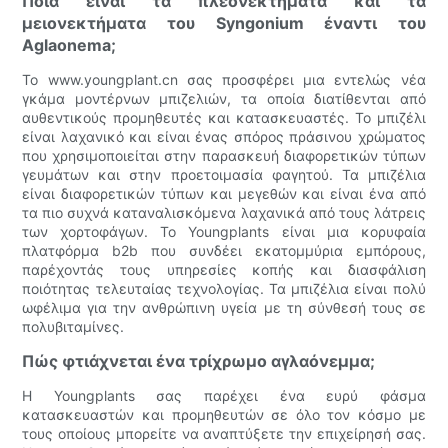
Ποια είναι τα πλεονεκτήματα και τα
μειονεκτήματα του Syngonium έναντι του
Aglaonema;
Το www.youngplant.cn σας προσφέρει μια εντελώς νέα
γκάμα μοντέρνων μπιζελιών, τα οποία διατίθενται από
αυθεντικούς προμηθευτές και κατασκευαστές. Το μπιζέλι
είναι λαχανικό και είναι ένας σπόρος πράσινου χρώματος
που χρησιμοποιείται στην παρασκευή διαφορετικών τύπων
γευμάτων και στην προετοιμασία φαγητού. Τα μπιζέλια
είναι διαφορετικών τύπων και μεγεθών και είναι ένα από
τα πιο συχνά καταναλισκόμενα λαχανικά από τους λάτρεις
των χορτοφάγων. Το Youngplants είναι μια κορυφαία
πλατφόρμα b2b που συνδέει εκατομμύρια εμπόρους,
παρέχοντάς τους υπηρεσίες κοπής και διασφάλιση
ποιότητας τελευταίας τεχνολογίας. Τα μπιζέλια είναι πολύ
ωφέλιμα για την ανθρώπινη υγεία με τη σύνθεσή τους σε
πολυβιταμίνες.
Πώς φτιάχνεται ένα τρίχρωμο αγλαόνεμμα;
Η Youngplants σας παρέχει ένα ευρύ φάσμα
κατασκευαστών και προμηθευτών σε όλο τον κόσμο με
τους οποίους μπορείτε να αναπτύξετε την επιχείρησή σας.