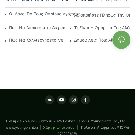
Οι Λόγοι Για Τους Οποίους Αγαπάμε Την Ομορφιά Της Αλόκασι
Αξιοποιήστε Πλήρως Την Ομορφ
Πώς Να Αποκτήσετε Δωρεάν Την Ομορφιά Alocasia Hilo Beaut
Τι Είναι Η Ομορφιά Της Αλόκα
Πώς Να Καλλιεργήσετε Με Επιτυχία Δυνατά Σπορόφυτα Agla
Δημοφιλείς Ποικιλίες Αλόκασ
Πνευματικά δικαιώματα © 2025 Foshan Sanshui Youngplants Co., Ltd. -
www.youngplant.cn
|
Χάρτης ιστότοπου
|
Πολιτική Απορρήτου
粤ICP备
17121261号