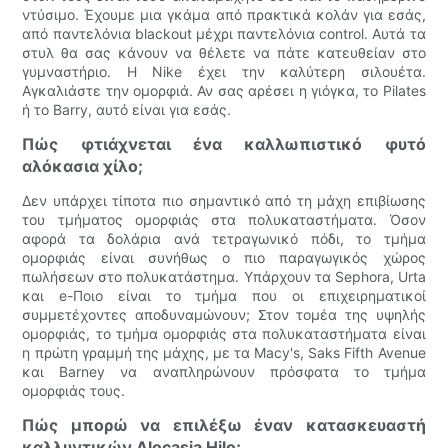
ντύσιμο. Έχουμε μια γκάμα από πρακτικά κολάν για εσάς,
από παντελόνια blackout μέχρι παντελόνια control. Αυτά τα
στυλ θα σας κάνουν να θέλετε να πάτε κατευθείαν στο
γυμναστήριο. Η Nike έχει την καλύτερη σιλουέτα.
Αγκαλιάστε την ομορφιά. Αν σας αρέσει η γιόγκα, το Pilates
ή το Barry, αυτό είναι για εσάς.
Πώς φτιάχνεται ένα καλλωπιστικό φυτό
αλόκασια χίλο;
Δεν υπάρχει τίποτα πιο σημαντικό από τη μάχη επιβίωσης
του τμήματος ομορφιάς στα πολυκαταστήματα. Όσον
αφορά τα δολάρια ανά τετραγωνικό πόδι, το τμήμα
ομορφιάς είναι συνήθως ο πιο παραγωγικός χώρος
πωλήσεων στο πολυκατάστημα. Υπάρχουν τα Sephora, Urta
και e-Ποιο είναι το τμήμα που οι επιχειρηματικοί
συμμετέχοντες αποδυναμώνουν; Στον τομέα της υψηλής
ομορφιάς, το τμήμα ομορφιάς στα πολυκαταστήματα είναι
η πρώτη γραμμή της μάχης, με τα Macy's, Saks Fifth Avenue
και Barney να αναπληρώνουν πρόσφατα το τμήμα
ομορφιάς τους.
Πώς μπορώ να επιλέξω έναν κατασκευαστή
καλλυντικών Alocasia Hilo;