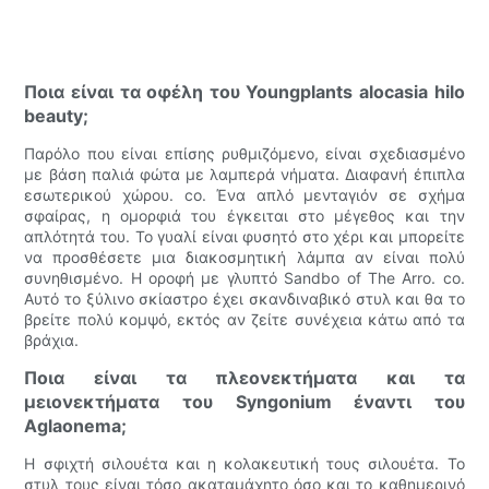
Ποια είναι τα οφέλη του Youngplants alocasia hilo
beauty;
Παρόλο που είναι επίσης ρυθμιζόμενο, είναι σχεδιασμένο
με βάση παλιά φώτα με λαμπερά νήματα. Διαφανή έπιπλα
εσωτερικού χώρου. co. Ένα απλό μενταγιόν σε σχήμα
σφαίρας, η ομορφιά του έγκειται στο μέγεθος και την
απλότητά του. Το γυαλί είναι φυσητό στο χέρι και μπορείτε
να προσθέσετε μια διακοσμητική λάμπα αν είναι πολύ
συνηθισμένο. Η οροφή με γλυπτό Sandbo of The Arro. co.
Αυτό το ξύλινο σκίαστρο έχει σκανδιναβικό στυλ και θα το
βρείτε πολύ κομψό, εκτός αν ζείτε συνέχεια κάτω από τα
βράχια.
Ποια είναι τα πλεονεκτήματα και τα
μειονεκτήματα του Syngonium έναντι του
Aglaonema;
Η σφιχτή σιλουέτα και η κολακευτική τους σιλουέτα. Το
στυλ τους είναι τόσο ακαταμάχητο όσο και το καθημερινό