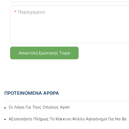
Περιεχόμενο
Αποστολή Ερώτησης Τώρα
ΠΡΟΤΕΙΝΌΜΕΝΑ ΆΡΘΡΑ
Οι Λόγοι Για Τους Οποίους Αγαπάμε Το Κόκκινο Φύλλο Αγλαό
Αξιοποιήστε Πλήρως Το Κόκκινο Φύλλο Αγλαόνημα Για Να Βελ