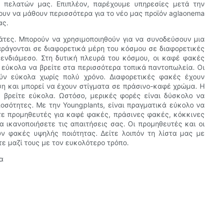
ν πελατών μας. Επιπλέον, παρέχουμε υπηρεσίες μετά την
ουν να μάθουν περισσότερα για το νέο μας προϊόν aglaonema
ας.
άτες. Μπορούν να χρησιμοποιηθούν για να συνοδεύσουν μια
ράγονται σε διαφορετικά μέρη του κόσμου σε διαφορετικές
 ενδιάμεσο. Στη δυτική πλευρά του κόσμου, οι καφέ φακές
ε εύκολα να βρείτε στα περισσότερα τοπικά παντοπωλεία. Οι
ύν εύκολα χωρίς πολύ χρόνο. Διαφορετικές φακές έχουν
ση και μπορεί να έχουν στίγματα σε πράσινο-καφέ χρώμα. Η
 βρείτε εύκολα. Ωστόσο, μερικές φορές είναι δύσκολο να
σότητες. Με την Youngplants, είναι πραγματικά εύκολο να
ε προμηθευτές για καφέ φακές, πράσινες φακές, κόκκινες
α ικανοποιήσετε τις απαιτήσεις σας. Οι προμηθευτές και οι
ν φακές υψηλής ποιότητας. Δείτε λοιπόν τη λίστα μας με
ε μαζί τους με τον ευκολότερο τρόπο.