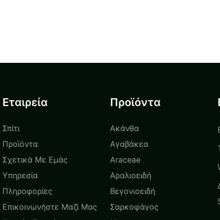
Εταιρεία
Προϊόντα
Σπίτι
Ακάνθα
Προϊόντα
Αγαβάκεα
Σχετικά Με Εμάς
Araceae
Υπηρεσία
Αραλιοειδή
Πληροφορίες
Βεγονιοειδή
Επικοινωνήστε Μαζί Μας
Σαρκοφάγος