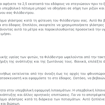
να αφήνετε τα 2,5 εκατοστά του εδάφους να στεγνώσουν πριν το ξ
 υπερβολικό πότισμα μπορεί να οδηγήσει σε σήψη των ριζών και 
νου σας Φιλόδεντρου.
είγμα γλάστρας κατά τη φύτευση του Φιλόδεντρου σας. Αυτό θα β
ρα στο έδαφος. Επιπλέον, σκεφτείτε να χρησιμοποιήσετε γλάστρες
βάνοντας αυτά τα μέτρα και παρακολουθώντας προσεκτικά την υγ
ιμήσει.
λικής υγείας των φυτών, τα Φιλόδεντρα ωφελούνται από την τακτ
ήριξη της ανάπτυξης και της ζωντάνιας τους. Ιδανικά, επιλέξτε
συνήθως εκτείνεται από την άνοιξη έως τις αρχές του φθινοπώρου
ατασκευαστή και εφαρμόστε το στο έδαφος. Ωστόσο, να βεβαιώνε
ίσθητα στην υπερβολική εφαρμογή λιπασμάτων. Η υπερβολική λίπα
νάπτυξης και άλλες αρνητικές επιπτώσεις. Για να το αποτρέψετε 
είγμα γλάστρας κατά τη διάρκεια των ποτισμάτων. Αυτό ξεπλέν
και βιώσιμη.