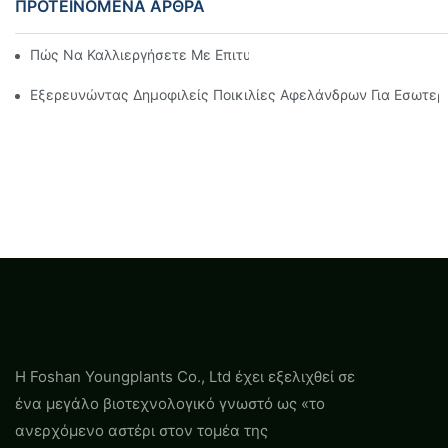
ΠΡΟΤΕΙΝΌΜΕΝΑ ΆΡΘΡΑ
Πώς Να Καλλιεργήσετε Με Επιτυχία Δυνατά Σπορόφυτα Agla
Εξερευνώντας Δημοφιλείς Ποικιλίες Αφελάνδρων Για Εσωτερ
Η Foshan Youngplants Co., Ltd έχει εξελιχθεί σε
ένα μεγάλο βιοτεχνολογικό γνωστό ως «το
ανερχόμενο αστέρι στον τομέα της