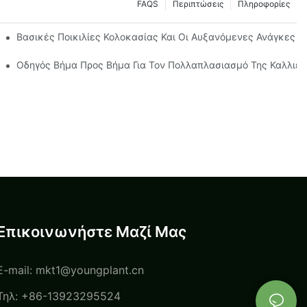
FAQS
Περιπτώσεις
Πληροφορίες
νάπτυξης
Βασικές Ποικιλίες Κολοκασίας Και Οι Αυξανόμενες Ανάγκες Τ
α Αρχάριους
Οδηγός Βήμα Προς Βήμα Για Τον Πολλαπλασιασμό Της Καλλιέρ
Επικοινωνήστε Μαζί Μας
E-mail:
mkt1@youngplant.cn
Τηλ: +86-13923295524