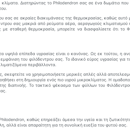
 κλίματα. Διατηρώντας το Philodendron σας σε ένα δωμάτιο που 
του.
ου σας σε ακραίες διακυμάνσεις της θερμοκρασίας, καθώς αυτό 
εντρου σας μακριά από ρεύματα αέρα, αεραγωγούς κλιματισμού ή
 με σταθερή θερμοκρασία, μπορείτε να διασφαλίσετε ότι το 
 τα υψηλά επίπεδα υγρασίας είναι ο κανόνας. Ως εκ τούτου, η 
 εμφάνιση του φιλόδεντρου σας. Το ιδανικό εύρος υγρασίας για 
κλιματιζόμενα περιβάλλοντα.
σας, σκεφτείτε να χρησιμοποιήσετε μερικές απλές αλλά αποτελεσμ
οηθήσει στη δημιουργία ενός πιο υγρού μικροκλίματος. Η ομαδοπ
ης διαπνοής. Το τακτικό ψέκασμα των φύλλων του Φιλόδεντρου
σας.
ύ Philodendron, καθώς επηρεάζει άμεσα την υγεία και τη ζωτικότη
η, αλλά είναι απαραίτητη για τη συνολική ευεξία του φυτού σας.