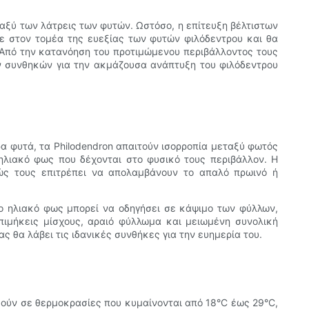
ταξύ των λάτρεις των φυτών. Ωστόσο, η επίτευξη βέλτιστων
με στον τομέα της ευεξίας των φυτών φιλόδεντρου και θα
Από την κατανόηση του προτιμώμενου περιβάλλοντος τους
ν συνθηκών για την ακμάζουσα ανάπτυξη του φιλόδεντρου
α φυτά, τα Philodendron απαιτούν ισορροπία μεταξύ φωτός
 ηλιακό φως που δέχονται στο φυσικό τους περιβάλλον. Η
θώς τους επιτρέπει να απολαμβάνουν το απαλό πρωινό ή
σο ηλιακό φως μπορεί να οδηγήσει σε κάψιμο των φύλλων,
πιμήκεις μίσχους, αραιό φύλλωμα και μειωμένη συνολική
ς θα λάβει τις ιδανικές συνθήκες για την ευημερία του.
ούν σε θερμοκρασίες που κυμαίνονται από 18°C ​​έως 29°C,