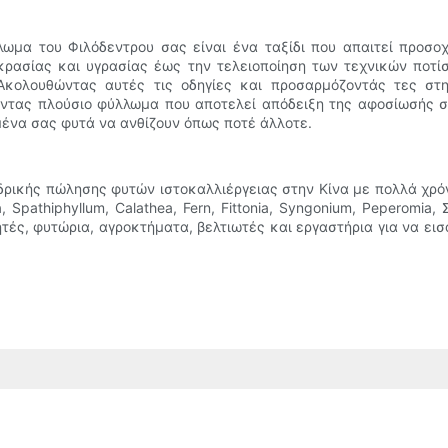
λωμα του Φιλόδεντρου σας είναι ένα ταξίδι που απαιτεί προσο
ρασίας και υγρασίας έως την τελειοποίηση των τεχνικών ποτίσ
Ακολουθώντας αυτές τις οδηγίες και προσαρμόζοντάς τες στη
ύοντας πλούσιο φύλλωμα που αποτελεί απόδειξη της αφοσίωσής σ
μένα σας φυτά να ανθίζουν όπως ποτέ άλλοτε.
νδρικής πώλησης φυτών ιστοκαλλιέργειας στην Κίνα με πολλά χρό
a, Spathiphyllum, Calathea, Fern, Fittonia, Syngonium, Peperomia
ητές, φυτώρια, αγροκτήματα, βελτιωτές και εργαστήρια για να ει