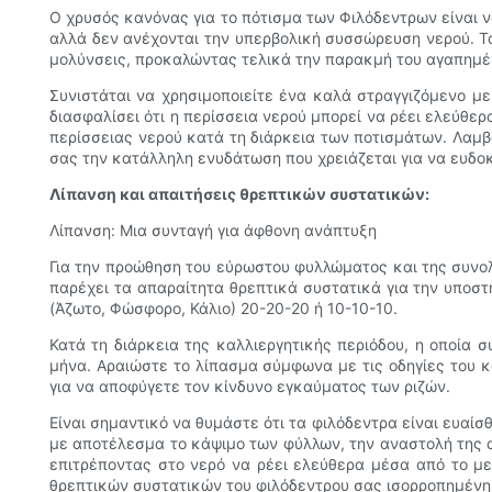
Ο χρυσός κανόνας για το πότισμα των Φιλόδεντρων είναι 
αλλά δεν ανέχονται την υπερβολική συσσώρευση νερού. Το
μολύνσεις, προκαλώντας τελικά την παρακμή του αγαπημέ
Συνιστάται να χρησιμοποιείτε ένα καλά στραγγιζόμενο μ
διασφαλίσει ότι η περίσσεια νερού μπορεί να ρέει ελεύθε
περίσσειας νερού κατά τη διάρκεια των ποτισμάτων. Λαμ
σας την κατάλληλη ενυδάτωση που χρειάζεται για να ευδοκ
Λίπανση και απαιτήσεις θρεπτικών συστατικών:
Λίπανση: Μια συνταγή για άφθονη ανάπτυξη
Για την προώθηση του εύρωστου φυλλώματος και της συνο
παρέχει τα απαραίτητα θρεπτικά συστατικά για την υποστ
(Άζωτο, Φώσφορο, Κάλιο) 20-20-20 ή 10-10-10.
Κατά τη διάρκεια της καλλιεργητικής περιόδου, η οποία 
μήνα. Αραιώστε το λίπασμα σύμφωνα με τις οδηγίες του κ
για να αποφύγετε τον κίνδυνο εγκαύματος των ριζών.
Είναι σημαντικό να θυμάστε ότι τα φιλόδεντρα είναι ευα
με αποτέλεσμα το κάψιμο των φύλλων, την αναστολή της α
επιτρέποντας στο νερό να ρέει ελεύθερα μέσα από το μ
θρεπτικών συστατικών του φιλόδεντρου σας ισορροπημένη 