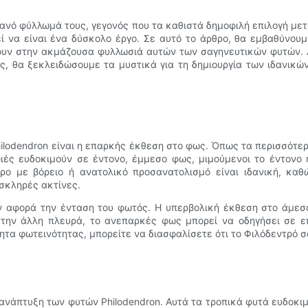
τανό φύλλωμά τους, γεγονός που τα καθιστά δημοφιλή επιλογή με
ί να είναι ένα δύσκολο έργο. Σε αυτό το άρθρο, θα εμβαθύνου
υν στην ακμάζουσα φυλλωσιά αυτών των σαγηνευτικών φυτών. 
, θα ξεκλειδώσουμε τα μυστικά για τη δημιουργία των ιδανικώ
hilodendron είναι η επαρκής έκθεση στο φως. Όπως τα περισσότερ
φιές ευδοκιμούν σε έντονο, έμμεσο φως, μιμούμενοι το έντονο
ρο με βόρειο ή ανατολικό προσανατολισμό είναι ιδανική, κα
σκληρές ακτίνες.
ον αφορά την ένταση του φωτός. Η υπερβολική έκθεση στο άμε
την άλλη πλευρά, το ανεπαρκές φως μπορεί να οδηγήσει σε ε
τα φωτεινότητας, μπορείτε να διασφαλίσετε ότι το Φιλόδεντρό σα
 ανάπτυξη των φυτών Philodendron. Αυτά τα τροπικά φυτά ευδοκιμ