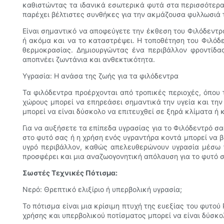
καθιστώντας τα ιδανικά εσωτερικά φυτά στα περισσότερα
παρέχει βέλτιστες συνθήκες για την ακμάζουσα φυλλωσιά 
Είναι σημαντικό να αποφεύγετε την έκθεση του Φιλόδεντρ
ή ακόμα και να το καταστρέψει. Η τοποθέτηση του Φιλόδ
θερμοκρασίας. Δημιουργώντας ένα περιβάλλον φροντίδας
αποπνέει ζωντάνια και ανθεκτικότητα.
Υγρασία: Η ανάσα της ζωής για τα φιλόδεντρα
Τα φιλόδεντρα προέρχονται από τροπικές περιοχές, όπου
χώρους μπορεί να επηρεάσει σημαντικά την υγεία και την
μπορεί να είναι δύσκολο να επιτευχθεί σε ξηρά κλίματα ή 
Για να αυξήσετε τα επίπεδα υγρασίας για το Φιλόδεντρό 
στο φυτό σας ή η χρήση ενός υγραντήρα κοντά μπορεί να β
υγρό περιβάλλον, καθώς απελευθερώνουν υγρασία μέσω τ
προσφέρει και μια αναζωογονητική απόλαυση για το φυτό 
Σωστές Τεχνικές Πότισμα:
Νερό: Θρεπτικό ελιξίριο ή υπερβολική υγρασία;
Το πότισμα είναι μια κρίσιμη πτυχή της ευεξίας του φυτο
χρήσης και υπερβολικού ποτίσματος μπορεί να είναι δύσκολ