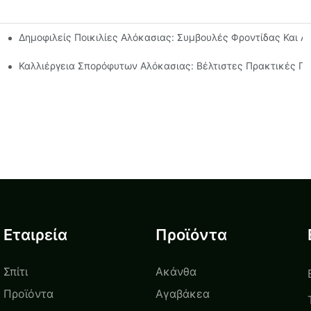
Δημοφιλείς Ποικιλίες Αλόκασιας: Συμβουλές Φροντίδας Και Α
onema
ική Κηπουρική
Καλλιέργεια Σπορόφυτων Αλόκασιας: Βέλτιστες Πρακτικές Γι
Εταιρεία
Προϊόντα
Σπίτι
Ακάνθα
Προϊόντα
Αγαβάκεα