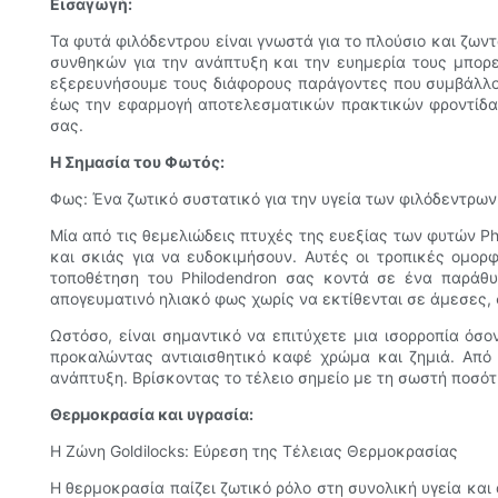
Εισαγωγή:
Τα φυτά φιλόδεντρου είναι γνωστά για το πλούσιο και ζων
συνθηκών για την ανάπτυξη και την ευημερία τους μπορε
εξερευνήσουμε τους διάφορους παράγοντες που συμβάλλο
έως την εφαρμογή αποτελεσματικών πρακτικών φροντίδας
σας.
Η Σημασία του Φωτός:
Φως: Ένα ζωτικό συστατικό για την υγεία των φιλόδεντρων
Μία από τις θεμελιώδεις πτυχές της ευεξίας των φυτών P
και σκιάς για να ευδοκιμήσουν. Αυτές οι τροπικές ομορ
τοποθέτηση του Philodendron σας κοντά σε ένα παράθυ
απογευματινό ηλιακό φως χωρίς να εκτίθενται σε άμεσες, 
Ωστόσο, είναι σημαντικό να επιτύχετε μια ισορροπία όσ
προκαλώντας αντιαισθητικό καφέ χρώμα και ζημιά. Από 
ανάπτυξη. Βρίσκοντας το τέλειο σημείο με τη σωστή ποσότη
Θερμοκρασία και υγρασία:
Η Ζώνη Goldilocks: Εύρεση της Τέλειας Θερμοκρασίας
Η θερμοκρασία παίζει ζωτικό ρόλο στη συνολική υγεία και