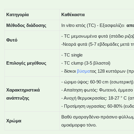
Κατηγορία
Καθέκαστα
Μέθοδος διάδοσης
In vitro ιστός (TC) - Εξασφαλίζει
απα
- TC μεμονωμένα φυτά (στάδιο ριζοβ
Φυτό
-Νεαρά φυτά (5-7 εβδομάδες μετά τη
- TC single
Επιλογές μεγέθους
- TC clump (3-5 βλαστοί)
- δίσκοι
βύσμα
τος 128 κυττάρων (πρ
- ώριμο ύψος: 60-90 cm (εσωτερική)
Χαρακτηριστικά
- Απαίτηση φωτός: Φωτεινό, έμμεσο 
ανάπτυξης
- Ανοχή θερμοκρασίας: 18-27 ° C (α
- Προτίμηση υγρασίας: 60-80% (ευδο
Βαθύ σμαραγδένιο-πράσινο φύλλωμα 
Χρώμα
ομοιόμορφο τόνο.