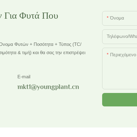
 Για Φυτά Που
Όνομα
Τηλέφωνο/Wha
ό Όνομα Φυτών + Ποσότητα + Τύπος (TC/
μότητα & τιμή) και θα σας την επιστρέψει
Περιεχόμενο
E-mail
mkt1@youngplant.cn