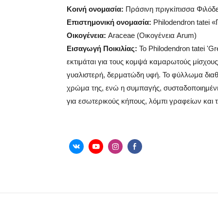
Κοινή ονομασία:
Πράσινη πριγκίπισσα Φιλόδ
Επιστημονική ονομασία:
Philodendron tatei 
Οικογένεια:
Araceae (Οικογένεια Arum)
Εισαγωγή Ποικιλίας:
Το Philodendron tatei 'G
εκτιμάται για τους κομψά καμαρωτούς μίσχους
γυαλιστερή, δερματώδη υφή. Το φύλλωμα διαθέ
χρώμα της, ενώ η συμπαγής, συσταδοποιημένη
για εσωτερικούς κήπους, λόμπι γραφείων και τ