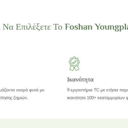
ί Να Επιλέξετε Το Foshan Youngpl
Ικανότητα
μάζοντα νεαρά φυτά με
9 εργαστήρια TC με ετήσια πα
ίτησης ζημιών.
ικανότητα 100+ εκατομμυρίων 