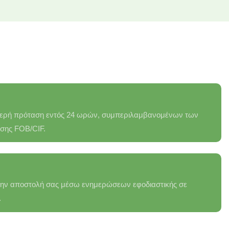
μερή πρόταση εντός 24 ωρών, συμπεριλαμβανομένων των
σης FOB/CIF.
ην αποστολή σας μέσω ενημερώσεων εφοδιαστικής σε
.