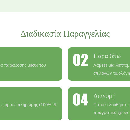
Διαδικασία Παραγγελίας
Παραθέτω
σία παράδοσης μέσω του
Λάβετε μια λεπτο
επιλογών τιμολόγη
Διανομή
ους όρους πληρωμής (100% t/t
Παρακολουθήστε τ
πραγματικό χρόνο