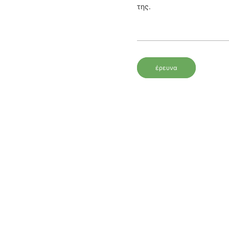
της.
έρευνα