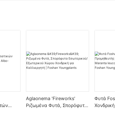
Aglaonema 'Fireworks'
Φυτά Fos
τών
Ριζωμένα Φυτά, Σπορόφυτα
Χονδρικ
lia Albo-
Εσωτερικού/Εξωτερικού
Φυτών Κα