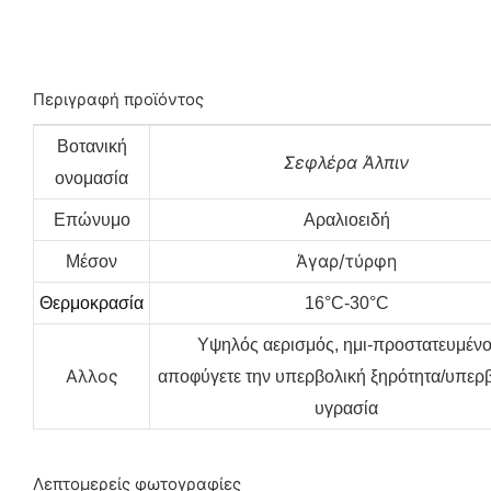
Περιγραφή προϊόντος
Βοτανική
Σεφλέρα Άλπιν
ονομασία
Επώνυμο
Αραλιοειδή
Άγαρ/τύρφη
Μέσον
Θερμοκρασία
16°C-30°C
Υψηλός αερισμός, ημι-προστατευμένο
Αλλος
αποφύγετε την υπερβολική ξηρότητα/υπερ
υγρασία
Λεπτομερείς φωτογραφίες