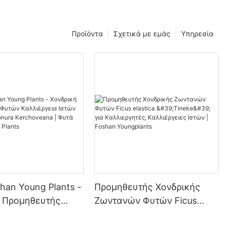
Προϊόντα
Σχετικά με εμάς
Υπηρεσία
han Young Plants -
Προμηθευτής Χονδρικής
ή Προμηθευτής
Ζωντανών Φυτών Ficus
λλιέργεια Ιστών
elastica 'Tineke' για