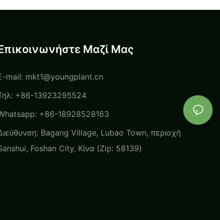
leuconura
Καλλιεργητές, Καλλιέργειες
ana | Φυτά Foshan
Ιστών | Foshan Youngplants
ants
Επικοινωνήστε Μαζί Μας
E-mail:
mkt1@youngplant.cn
Τηλ: +86-13923295524
Whatsapp: +86-18928528163
Διεύθυνση: Bagang Village, Lubao Town, περιοχή
Sanshui, Foshan City, Κίνα (Zip: 58139)