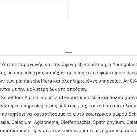
τότητες παραγωγής και την άψογη εξυπηρέτηση, η Youngplants
ας, οι υπηρεσίες μας παρέχονται επίσης στο υψηλότερο επίπεδ
των planta schefflera και ολοκληρωμένες υπηρεσίες. Αν θέλε
γονται με την καλύτερη δυνατή απόδοση.
efflera Alpine Import and Export κ.λπ. εδώ και πολλά χρόνια
ανώτερες υπηρεσίες στους πελάτες μας, και τα δύο αποτελού
καταφέρει να καταστήσουμε τα φυτά εσωτερικού χώρου Scheff
sia, Caladium, Aglaonema, Dieffenbachia, Spathiphyllum, Calat
εξαιρετικά κ.λπ. Πριν από την κυκλοφορία τους, είχαν περάσει