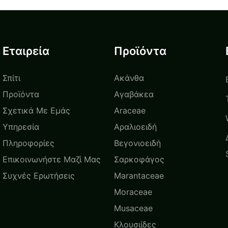
Χώρου Χονδρική για
Maranta 
Καλλιεργητή | Foshan
Kerchove
Youngplants
Young Pl
Εταιρεία
Προϊόντα
Σπίτι
Ακάνθα
Προϊόντα
Αγαβάκεα
Σχετικά Με Εμάς
Araceae
Υπηρεσία
Αραλιοειδή
Πληροφορίες
Βεγονιοειδή
Επικοινωνήστε Μαζί Μας
Σαρκοφάγος
Συχνές Ερωτήσεις
Marantaceae
Moraceae
Musaceae
Κλουσιίδες