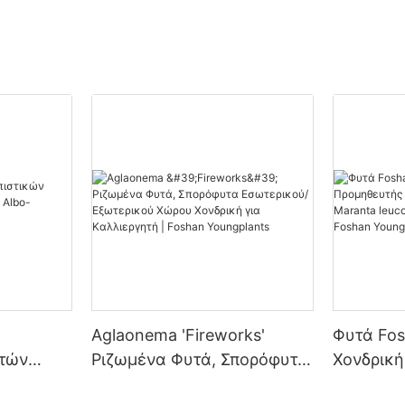
Aglaonema 'Fireworks'
Φυτά Fos
τών
Ριζωμένα Φυτά, Σπορόφυτα
Χονδρικ
lia Albo-
Εσωτερικού/Εξωτερικού
Φυτών Κα