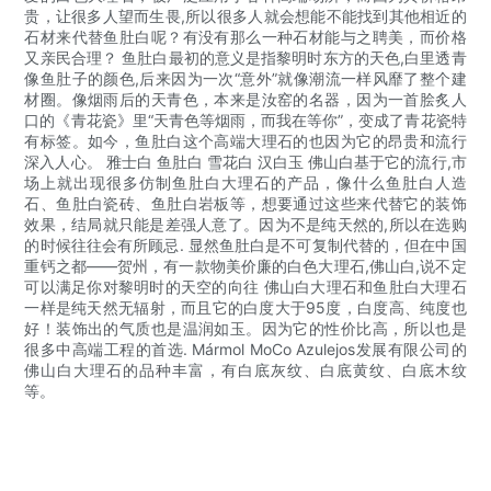
贵，让很多人望而生畏,所以很多人就会想能不能找到其他相近的
石材来代替鱼肚白呢？有没有那么一种石材能与之聘美，而价格
又亲民合理？ 鱼肚白最初的意义是指黎明时东方的天色,白里透青
像鱼肚子的颜色,后来因为一次“意外”就像潮流一样风靡了整个建
材圈。像烟雨后的天青色，本来是汝窑的名器，因为一首脍炙人
口的《青花瓷》里“天青色等烟雨，而我在等你”，变成了青花瓷特
有标签。如今，鱼肚白这个高端大理石的也因为它的昂贵和流行
深入人心。 雅士白 鱼肚白 雪花白 汉白玉 佛山白基于它的流行,市
场上就出现很多仿制鱼肚白大理石的产品，像什么鱼肚白人造
石、鱼肚白瓷砖、鱼肚白岩板等，想要通过这些来代替它的装饰
效果，结局就只能是差强人意了。因为不是纯天然的,所以在选购
的时候往往会有所顾忌. 显然鱼肚白是不可复制代替的，但在中国
重钙之都——贺州，有一款物美价廉的白色大理石,佛山白,说不定
可以满足你对黎明时的天空的向往 佛山白大理石和鱼肚白大理石
一样是纯天然无辐射，而且它的白度大于95度，白度高、纯度也
好！装饰出的气质也是温润如玉。因为它的性价比高，所以也是
很多中高端工程的首选. Mármol MoCo Azulejos发展有限公司的
佛山白大理石的品种丰富，有白底灰纹、白底黄纹、白底木纹
等。