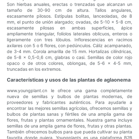
Son hierbas anuales, erectas o trenzadas que alcanzan un
tamaño de 30-90 cm de altura. Tallos angulares,
escasamente pilosos. Estípulas bolitas, lanceoladas, de 8
mm, el punto de unión alargado; ovadas, de 5-10 x 5-8 cm,
escasamente pilosas en ambas superficies, ápice
ampliamente triangular, folíolos laterales oblicuos, enteros o
ligeramente con tres lóbulos. Inflorescencias en racimos
axilares con 5 o 6 flores, con pedúnculos. Cáliz acampanado,
de 3-4 mm. Corola amarilla de 15 mm. Hortalizas cilíndricas,
de 5-8 x 0,5-0,6 cm, glabras o casi. Semillas de color rojo
opaco o de otros colores, oblongas, de 5-6 x 4-5 mm,
truncadas en los extremos.
Características y usos de las plantas de aglaonema
www.youngplant.cn le ofrece una gama completamente
nueva de semillas y bulbos de plantas modernas, de
proveedores y fabricantes auténticos. Para ayudarle a
encontrar las mejores semillas agrícolas, ofrecemos semillas y
bulbos de plantas sanas y fértiles de una amplia gama de
flores, frutas y plantas ornamentales. Nuestra gama incluye
semillas de una amplia gama de flores, frutas y otras plantas.
También ofrecemos bulbos para que pueda cultivar su planta
favorita donde quiera. Youngplants es una plataforma B2B