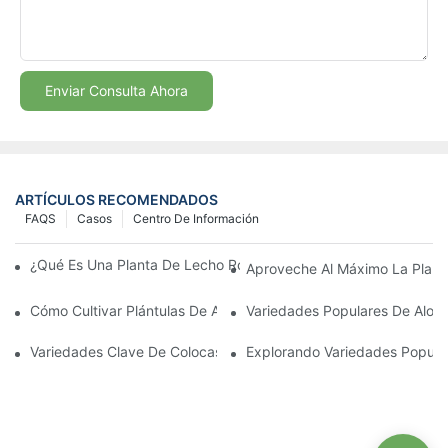
Enviar Consulta Ahora
ARTÍCULOS RECOMENDADOS
FAQS
Casos
Centro De Información
¿Qué Es Una Planta De Lecho Rocoso Vigoroso? | Plantas Jóve
Aproveche Al Máximo La Plant
Cómo Cultivar Plántulas De Aglaonema Fuertes Con Éxito
Variedades Populares De Aloca
Variedades Clave De Colocasia Y Sus Necesidades De Cultivo
Explorando Variedades Popular