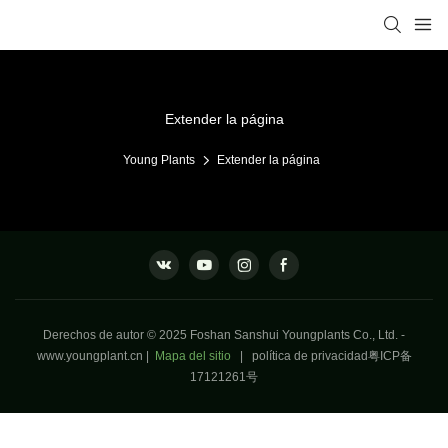
Extender la página
Young Plants
Extender la página
Derechos de autor © 2025 Foshan Sanshui Youngplants Co., Ltd. -
www.youngplant.cn
|
Mapa del sitio
|
política de privacidad
粤ICP备
17121261号