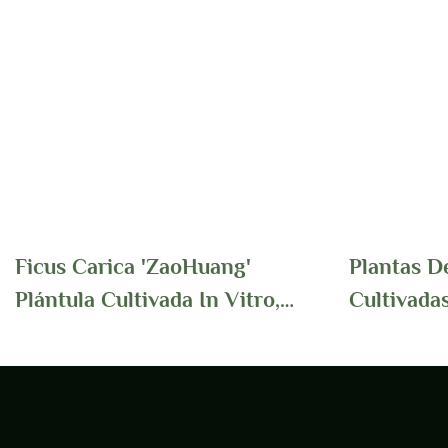
Ficus Carica 'ZaoHuang'
Plantas D
Plántula Cultivada In Vitro,
Cultivadas
Frutal, Plantas Ornamentales |
Forma De
Foshan Youngplants
Jardines T
Foshan Yo