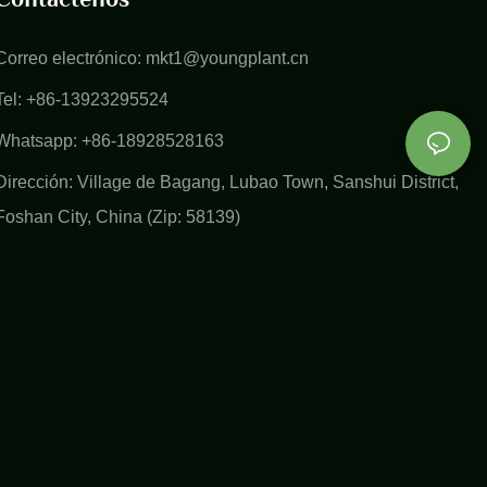
Correo electrónico:
mkt1@youngplant.cn
Tel: +86-13923295524
Whatsapp: +86-18928528163
Dirección: Village de Bagang, Lubao Town, Sanshui District,
Foshan City, China (Zip: 58139)