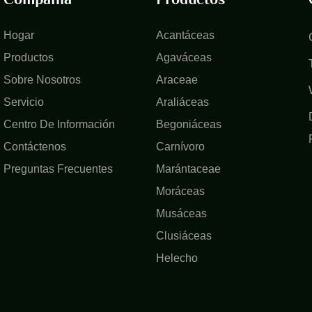
Hogar
Acantáceas
Productos
Agaváceas
Sobre Nosotros
Araceae
Servicio
Araliáceas
Centro De Información
Begoniáceas
Contáctenos
Carnívoro
Preguntas Frecuentes
Marántaceae
Moráceas
Musáceas
Clusiáceas
Helecho