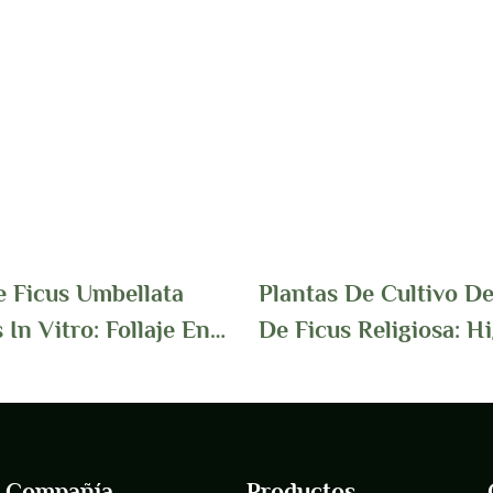
e Ficus Umbellata
Plantas De Cultivo De
 In Vitro: Follaje En
De Ficus Religiosa: H
 Corazón Para
Sagrado Para Jardines
ropicales De Interior |
Espirituales & Paisaje
ungplants
Tropicales
Compañía
Productos