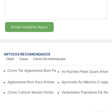
Enviar Inquérito Agora
ARTIGOS RECOMENDADOS
FAQS
Casos
Centro De Informações
Como Ter Aglaonema Bom Para Ambientes Internos De Graça
As Razões Pelas Quais Amamos
Aglaonema Bom Para Ambientes Internos | Plantas Jovens
Aproveite Ao Máximo O Aglaon
Como Cultivar Mudas Fortes De Aglaonema Com Sucesso
Variedades Populares De Aloca