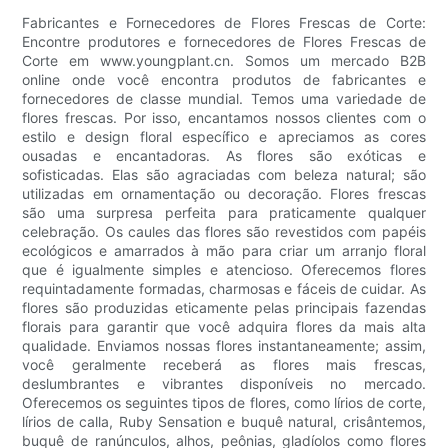
Fabricantes e Fornecedores de Flores Frescas de Corte:
Encontre produtores e fornecedores de Flores Frescas de
Corte em www.youngplant.cn. Somos um mercado B2B
online onde você encontra produtos de fabricantes e
fornecedores de classe mundial. Temos uma variedade de
flores frescas. Por isso, encantamos nossos clientes com o
estilo e design floral específico e apreciamos as cores
ousadas e encantadoras. As flores são exóticas e
sofisticadas. Elas são agraciadas com beleza natural; são
utilizadas em ornamentação ou decoração. Flores frescas
são uma surpresa perfeita para praticamente qualquer
celebração. Os caules das flores são revestidos com papéis
ecológicos e amarrados à mão para criar um arranjo floral
que é igualmente simples e atencioso. Oferecemos flores
requintadamente formadas, charmosas e fáceis de cuidar. As
flores são produzidas eticamente pelas principais fazendas
florais para garantir que você adquira flores da mais alta
qualidade. Enviamos nossas flores instantaneamente; assim,
você geralmente receberá as flores mais frescas,
deslumbrantes e vibrantes disponíveis no mercado.
Oferecemos os seguintes tipos de flores, como lírios de corte,
lírios de calla, Ruby Sensation e buquê natural, crisântemos,
buquê de ranúnculos, alhos, peônias, gladíolos como flores