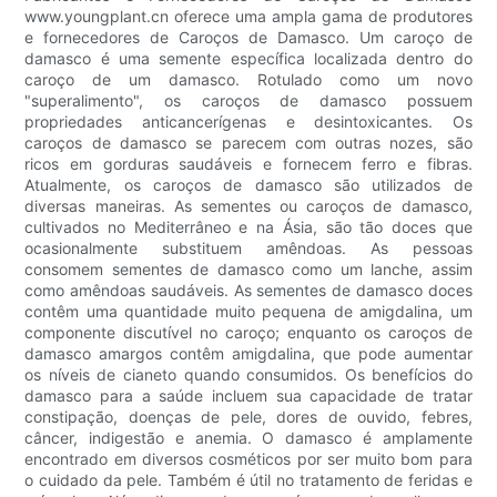
www.youngplant.cn oferece uma ampla gama de produtores
e fornecedores de Caroços de Damasco. Um caroço de
damasco é uma semente específica localizada dentro do
caroço de um damasco. Rotulado como um novo
"superalimento", os caroços de damasco possuem
propriedades anticancerígenas e desintoxicantes. Os
caroços de damasco se parecem com outras nozes, são
ricos em gorduras saudáveis ​​e fornecem ferro e fibras.
Atualmente, os caroços de damasco são utilizados de
diversas maneiras. As sementes ou caroços de damasco,
cultivados no Mediterrâneo e na Ásia, são tão doces que
ocasionalmente substituem amêndoas. As pessoas
consomem sementes de damasco como um lanche, assim
como amêndoas saudáveis. As sementes de damasco doces
contêm uma quantidade muito pequena de amigdalina, um
componente discutível no caroço; enquanto os caroços de
damasco amargos contêm amigdalina, que pode aumentar
os níveis de cianeto quando consumidos. Os benefícios do
damasco para a saúde incluem sua capacidade de tratar
constipação, doenças de pele, dores de ouvido, febres,
câncer, indigestão e anemia. O damasco é amplamente
encontrado em diversos cosméticos por ser muito bom para
o cuidado da pele. Também é útil no tratamento de feridas e