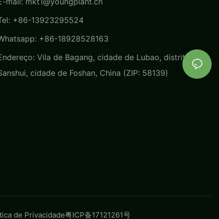
E-mail:
mkt1@youngplant.cn
Tel: +86-13923295524
Whatsapp: +86-18928528163
Endereço: Vila de Bagang, cidade de Lubao, distrito de
Sanshui, cidade de Foshan, China (ZIP: 58139)
ítica de Privacidade
粤ICP备17121261号