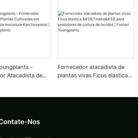
oungplants -
Fornecedor atacadista de
or Atacadista de
plantas vivas Ficus elastica
ultivadas em
'Tineke' para produtores de
Maranta leuconura
cultura de tecidos | Foshan
ana) | Foshan
Youngplants
nts
Contate-Nos