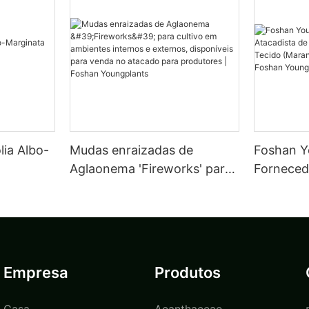
lia Albo-
Mudas enraizadas de
Foshan Y
Aglaonema 'Fireworks' para
Forneced
o
cultivo em ambientes
Plantas C
internos e externos,
Tecido (
disponíveis para venda no
Kerchove
atacado para produtores |
Youngpla
Foshan Youngplants
Empresa
Produtos
Casa
Acanthaceae