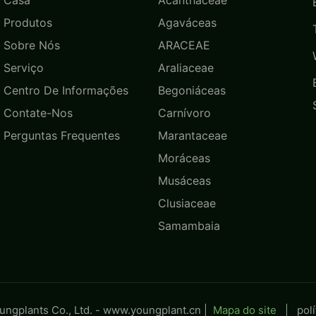
Produtos
Agaváceas
Sobre Nós
ARACEAE
Serviço
Araliaceae
Centro De Informações
Begoniáceas
Contate-Nos
Carnívoro
Perguntas Frequentes
Marantaceae
Moráceas
Musáceas
Clusiaceae
Samambaia
ngplants Co., Ltd. -
www.youngplant.cn
|
Mapa do site
|
pol