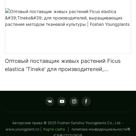
Оптовый поставщик живых растений Ficus
elastica 'Tineke' для производителей,
выращивающих растения методом тканевой
культуры | Foshan Youngplants
Авторские права © 2025 Foshan Sanshui Youngplants Co., Ltd. -
www.youngplant.cn
|
Карта сайта
|
политика конфиденциальности
粤
ICP备17121261号