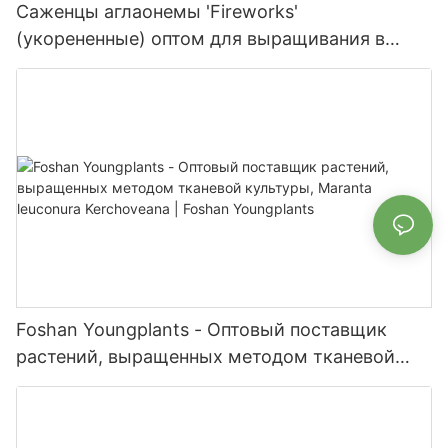
Саженцы аглаонемы 'Fireworks'
(укорененные) оптом для выращивания в
помещении и на открытом воздухе | Foshan
Youngplants
Foshan Youngplants - Оптовый поставщик
растений, выращенных методом тканевой
культуры, Maranta leuconura Kerchoveana |
Foshan Youngplants