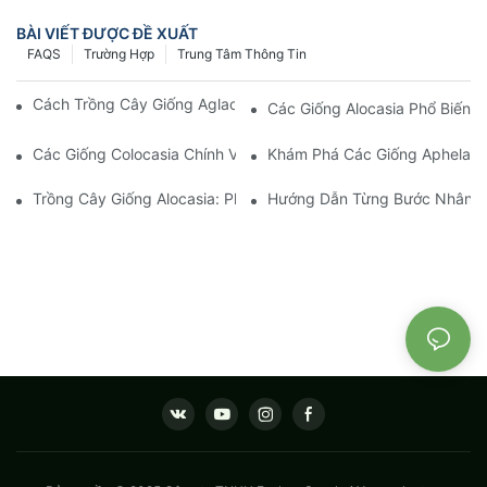
BÀI VIẾT ĐƯỢC ĐỀ XUẤT
FAQS
Trường Hợp
Trung Tâm Thông Tin
Cách Trồng Cây Giống Aglaonema Khỏe Mạnh Thành Công
Các Giống Alocasia Phổ Biến:
Các Giống Colocasia Chính Và Nhu Cầu Ngày Càng Tăng Của 
Khám Phá Các Giống Apheland
Trồng Cây Giống Alocasia: Phương Pháp Tốt Nhất Cho Người M
Hướng Dẫn Từng Bước Nhân Gi