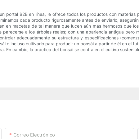
 portal B2B en línea, le ofrece todos los productos con materias 
aminamos cada producto rigurosamente antes de enviarlo, aseguránd
en en macetas de tal manera que lucen aún más hermosos que los q
o de parecerse a los árboles reales; con una apariencia antigua per
 controlar adecuadamente su estructura y especificaciones (comenz
o incluso cultivarlo para producir un bonsái a partir de él en el fut
a. En cambio, la práctica del bonsái se centra en el cultivo sostenib
Correo Electrónico