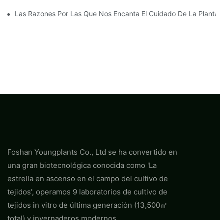
Las Razones Por Las Que Nos Encanta El Cuidado De La Plant
Foshan Youngplants Co., Ltd se ha convertido en
una gran biotecnológica conocida como 'La
estrella en ascenso en el campo del cultivo de
tejidos', operamos 9 laboratorios de cultivo de
tejidos in vitro de última generación (13,500㎡
total) y invernaderos modernos.