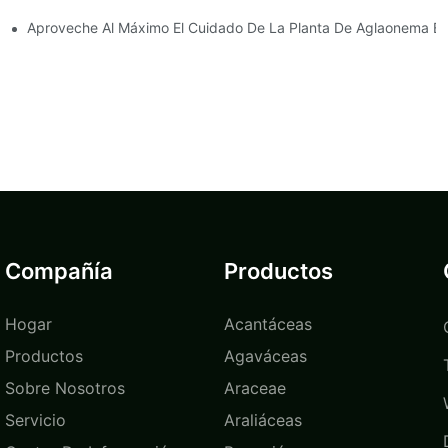
a Aglaonema Blanca
Aproveche Al Máximo El Cuidado De La Planta De Aglaonema Bl
Compañía
Productos
Hogar
Acantáceas
Productos
Agaváceas
Sobre Nosotros
Araceae
Servicio
Araliáceas