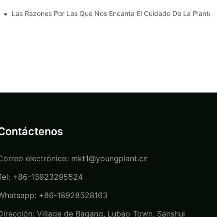
anca Para Mejorar Su Negocio
Las Razones Por Las Que Nos Encanta El Cuidado De La Planta
Contáctenos
Correo electrónico:
mkt1@youngplant.cn
Tel: +86-13923295524
Whatsapp: +86-18928528163
Dirección: Village de Bagang, Lubao Town, Sanshui