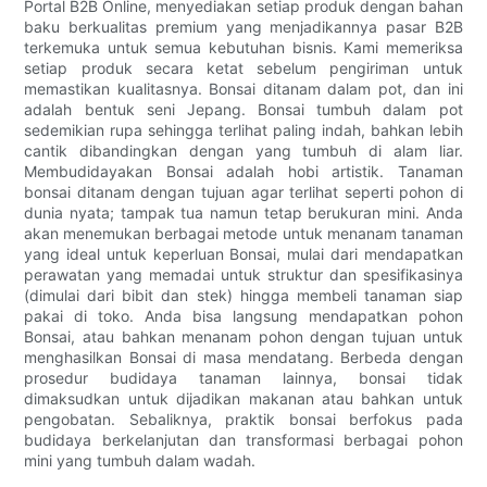
Portal B2B Online, menyediakan setiap produk dengan bahan
baku berkualitas premium yang menjadikannya pasar B2B
terkemuka untuk semua kebutuhan bisnis. Kami memeriksa
setiap produk secara ketat sebelum pengiriman untuk
memastikan kualitasnya. Bonsai ditanam dalam pot, dan ini
adalah bentuk seni Jepang. Bonsai tumbuh dalam pot
sedemikian rupa sehingga terlihat paling indah, bahkan lebih
cantik dibandingkan dengan yang tumbuh di alam liar.
Membudidayakan Bonsai adalah hobi artistik. Tanaman
bonsai ditanam dengan tujuan agar terlihat seperti pohon di
dunia nyata; tampak tua namun tetap berukuran mini. Anda
akan menemukan berbagai metode untuk menanam tanaman
yang ideal untuk keperluan Bonsai, mulai dari mendapatkan
perawatan yang memadai untuk struktur dan spesifikasinya
(dimulai dari bibit dan stek) hingga membeli tanaman siap
pakai di toko. Anda bisa langsung mendapatkan pohon
Bonsai, atau bahkan menanam pohon dengan tujuan untuk
menghasilkan Bonsai di masa mendatang. Berbeda dengan
prosedur budidaya tanaman lainnya, bonsai tidak
dimaksudkan untuk dijadikan makanan atau bahkan untuk
pengobatan. Sebaliknya, praktik bonsai berfokus pada
budidaya berkelanjutan dan transformasi berbagai pohon
mini yang tumbuh dalam wadah.