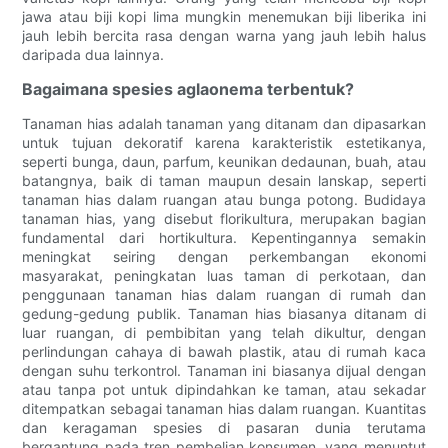
jawa atau biji kopi lima mungkin menemukan biji liberika ini
jauh lebih bercita rasa dengan warna yang jauh lebih halus
daripada dua lainnya.
Bagaimana spesies aglaonema terbentuk?
Tanaman hias adalah tanaman yang ditanam dan dipasarkan
untuk tujuan dekoratif karena karakteristik estetikanya,
seperti bunga, daun, parfum, keunikan dedaunan, buah, atau
batangnya, baik di taman maupun desain lanskap, seperti
tanaman hias dalam ruangan atau bunga potong. Budidaya
tanaman hias, yang disebut florikultura, merupakan bagian
fundamental dari hortikultura. Kepentingannya semakin
meningkat seiring dengan perkembangan ekonomi
masyarakat, peningkatan luas taman di perkotaan, dan
penggunaan tanaman hias dalam ruangan di rumah dan
gedung-gedung publik. Tanaman hias biasanya ditanam di
luar ruangan, di pembibitan yang telah dikultur, dengan
perlindungan cahaya di bawah plastik, atau di rumah kaca
dengan suhu terkontrol. Tanaman ini biasanya dijual dengan
atau tanpa pot untuk dipindahkan ke taman, atau sekadar
ditempatkan sebagai tanaman hias dalam ruangan. Kuantitas
dan keragaman spesies di pasaran dunia terutama
bergantung pada tren pembelian konsumen, yang menuntut