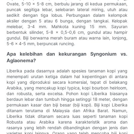
Ovate, 5-10 x 5-8 cm, berbulu jarang di kedua permukaan,
puncak segitiga lebar, selebaran lateral miring, utuh atau
sedikit dengan tiga lobus. Perbungaan dalam kelompok
aksiler dengan 5 atau 6 bunga, dengan tangkai. Kelopak
melebar, 3-4 mm. Mahkota kuning 15 mm. Sayuran
berbentuk silinder, 5-8 x 0,5-0,6 cm, gundul atau hampir
gundul. Biji berwarna merah buram atau warna lain, lonjong,
5-6 x 4-5 mm, berpuncak runcing.
Apa kelebihan dan kekurangan Syngonium vs.
Aglaonema?
Liberika pada dasarnya adalah spesies tanaman kopi yang
menempati urutan ketiga dalam hal kepentingan di antara
kopi yang diproduksi secara komersial, tepat di belakang
Arabika, yang mencakup kopi typica, kopi bourbon heirloom,
dan robusta, serta excelsa. Pohon kopi Liberika biasanya
berdaun lebar dan tumbuh hingga setinggi 18 meter, dengan
permukaan kasar dan biji besar (biji kopi). Biji kopi Liberika
ditanam terutama di Malaysia dan Afrika Barat. Namun,
Liberika tidak ditanam secara luas seperti tanaman kopi
Robusta atau Arabika karena karakteristik aroma dan
rasanya yang lebih rendah dibandingkan dengan jenis dan
varietas kopi lainnya. Orang yang telah mencoba biji kopi