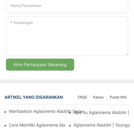
Nama Perusahaan
Kandungan
Kirim Pertanyaan Sekarang
ARTIKEL YANG DISARANKAN
FAQS
Kasus
Pusat Info
Manfaatkan Aglaonema Aladdin Sepenuhnya Untuk Meningkatka
Apa Itu Aglaonema Aladdin | Y
Cara Memiliki Aglaonema Aladdin Gratis
Aglaonema Aladdin | Youngpla