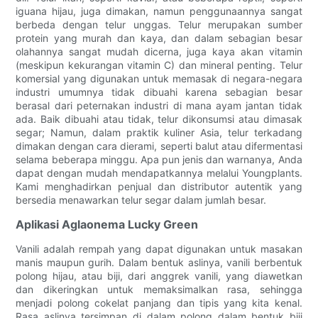
iguana hijau, juga dimakan, namun penggunaannya sangat
berbeda dengan telur unggas. Telur merupakan sumber
protein yang murah dan kaya, dan dalam sebagian besar
olahannya sangat mudah dicerna, juga kaya akan vitamin
(meskipun kekurangan vitamin C) dan mineral penting. Telur
komersial yang digunakan untuk memasak di negara-negara
industri umumnya tidak dibuahi karena sebagian besar
berasal dari peternakan industri di mana ayam jantan tidak
ada. Baik dibuahi atau tidak, telur dikonsumsi atau dimasak
segar; Namun, dalam praktik kuliner Asia, telur terkadang
dimakan dengan cara dierami, seperti balut atau difermentasi
selama beberapa minggu. Apa pun jenis dan warnanya, Anda
dapat dengan mudah mendapatkannya melalui Youngplants.
Kami menghadirkan penjual dan distributor autentik yang
bersedia menawarkan telur segar dalam jumlah besar.
Aplikasi Aglaonema Lucky Green
Vanili adalah rempah yang dapat digunakan untuk masakan
manis maupun gurih. Dalam bentuk aslinya, vanili berbentuk
polong hijau, atau biji, dari anggrek vanili, yang diawetkan
dan dikeringkan untuk memaksimalkan rasa, sehingga
menjadi polong cokelat panjang dan tipis yang kita kenal.
Rasa aslinya tersimpan di dalam polong dalam bentuk biji