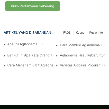
Kirim Pertanyaan Sekarang
ARTIKEL YANG DISARANKAN
FAQS
Kasus
Pusat Info
Apa Itu Aglaonema Lucky Green | Youngplants
Cara Memiliki Aglaonema Luck
Berikut Ini Apa Kata Orang Tentang Aglaonema Lucky Green
Aglaonema Hijau Keberuntunga
Cara Menanam Bibit Aglaonema Yang Kuat Dan Sukses
Varietas Alocasia Populer: Ti