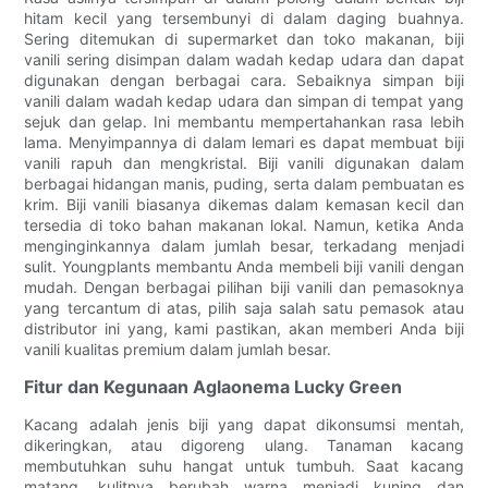
hitam kecil yang tersembunyi di dalam daging buahnya.
Sering ditemukan di supermarket dan toko makanan, biji
vanili sering disimpan dalam wadah kedap udara dan dapat
digunakan dengan berbagai cara. Sebaiknya simpan biji
vanili dalam wadah kedap udara dan simpan di tempat yang
sejuk dan gelap. Ini membantu mempertahankan rasa lebih
lama. Menyimpannya di dalam lemari es dapat membuat biji
vanili rapuh dan mengkristal. Biji vanili digunakan dalam
berbagai hidangan manis, puding, serta dalam pembuatan es
krim. Biji vanili biasanya dikemas dalam kemasan kecil dan
tersedia di toko bahan makanan lokal. Namun, ketika Anda
menginginkannya dalam jumlah besar, terkadang menjadi
sulit. Youngplants membantu Anda membeli biji vanili dengan
mudah. Dengan berbagai pilihan biji vanili dan pemasoknya
yang tercantum di atas, pilih saja salah satu pemasok atau
distributor ini yang, kami pastikan, akan memberi Anda biji
vanili kualitas premium dalam jumlah besar.
Fitur dan Kegunaan Aglaonema Lucky Green
Kacang adalah jenis biji yang dapat dikonsumsi mentah,
dikeringkan, atau digoreng ulang. Tanaman kacang
membutuhkan suhu hangat untuk tumbuh. Saat kacang
matang, kulitnya berubah warna menjadi kuning dan