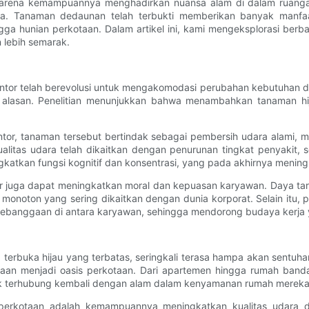
 karena kemampuannya menghadirkan nuansa alam di dalam ruang
a. Tanaman dedaunan telah terbukti memberikan banyak manfaat
ngga hunian perkotaan. Dalam artikel ini, kami mengeksplorasi b
 lebih semarak.
 kantor telah berevolusi untuk mengakomodasi perubahan kebutuhan
a alasan. Penelitian menunjukkan bahwa menambahkan tanaman hi
ntor, tanaman tersebut bertindak sebagai pembersih udara alami,
alitas udara telah dikaitkan dengan penurunan tingkat penyakit, 
gkatkan fungsi kognitif dan konsentrasi, yang pada akhirnya meningk
tor juga dapat meningkatkan moral dan kepuasan karyawan. Daya ta
 monoton yang sering dikaitkan dengan dunia korporat. Selain itu
banggaan di antara karyawan, sehingga mendorong budaya kerja ya
ng terbuka hijau yang terbatas, seringkali terasa hampa akan sent
aan menjadi oasis perkotaan. Dari apartemen hingga rumah ban
k terhubung kembali dengan alam dalam kenyamanan rumah mereka 
erkotaan adalah kemampuannya meningkatkan kualitas udara d