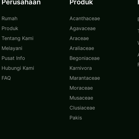
Perusahaan
Produk
Rumah
Acanthaceae
Produk
Agavaceae
Tentang Kami
Araceae
Melayani
Araliaceae
Pusat Info
Begoniaceae
Hubungi Kami
Karnivora
FAQ
Marantaceae
Moraceae
Musaceae
Clusiaceae
Pakis