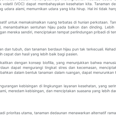
nik volatil (VOC) dapat membahayakan kesehatan kita. Tanaman 
udara alami, memurnikan udara yang kita hirup. Hal ini tidak hanya
eatif untuk memaksimalkan ruang terbatas di hunian perkotaan. Ta
, menambahkan sentuhan hijau pada balkon dan dinding. Lebih 
n mereka sendiri, menciptakan tempat perlindungan pribadi di ten
ran dan tubuh, dan tanaman berdaun hijau pun tak terkecuali. Kehad
ih cepat dan hasil yang lebih baik bagi pasien.
kaitkan dengan konsep biofilia, yang menunjukkan bahwa manusi
rdaun dapat mengurangi tingkat stres dan kecemasan, menciptaka
, bahkan dalam bentuk tanaman dalam ruangan, dapat menurunkan t
ngurangan kebisingan di lingkungan layanan kesehatan, yang sering
 alami, meredam kebisingan, dan menciptakan suasana yang lebih 
di prioritas utama, tanaman dedaunan menawarkan alternatif ramah 