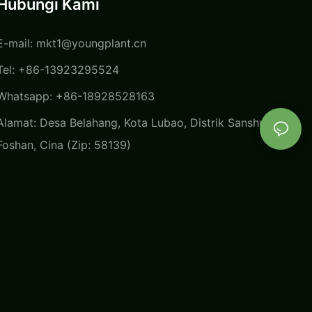
Hubungi Kami
E-mail:
mkt1@youngplant.cn
Tel: +86-13923295524
Whatsapp: +86-18928528163
Alamat: Desa Belahang, Kota Lubao, Distrik Sanshui, Kota
Foshan, Cina (Zip: 58139)