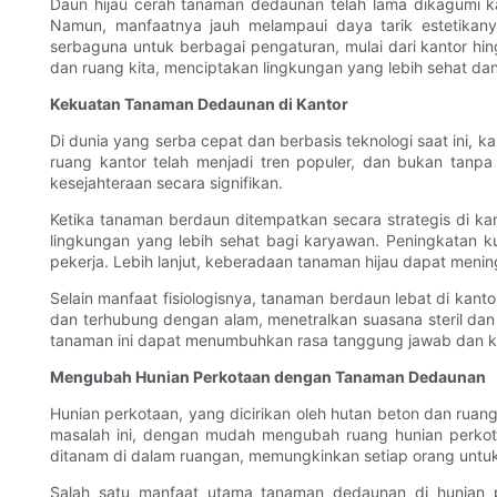
Daun hijau cerah tanaman dedaunan telah lama dikagumi
Namun, manfaatnya jauh melampaui daya tarik estetikany
serbaguna untuk berbagai pengaturan, mulai dari kantor hi
dan ruang kita, menciptakan lingkungan yang lebih sehat dan
Kekuatan Tanaman Dedaunan di Kantor
Di dunia yang serba cepat dan berbasis teknologi saat ini,
ruang kantor telah menjadi tren populer, dan bukan tanp
kesejahteraan secara signifikan.
Ketika tanaman berdaun ditempatkan secara strategis di ka
lingkungan yang lebih sehat bagi karyawan. Peningkatan ku
pekerja. Lebih lanjut, keberadaan tanaman hijau dapat menin
Selain manfaat fisiologisnya, tanaman berdaun lebat di kan
dan terhubung dengan alam, menetralkan suasana steril dan
tanaman ini dapat menumbuhkan rasa tanggung jawab dan ke
Mengubah Hunian Perkotaan dengan Tanaman Dedaunan
Hunian perkotaan, yang dicirikan oleh hutan beton dan rua
masalah ini, dengan mudah mengubah ruang hunian perkot
ditanam di dalam ruangan, memungkinkan setiap orang untu
Salah satu manfaat utama tanaman dedaunan di hunian p