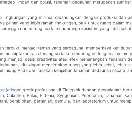
 terhadap limbah dan polusi, tanaman dedaunan merupakan sumber
k lingkungan yang minimal dibandingkan dengan produksi dan 
nnya pilihan yang lebih ramah lingkungan, baik untuk ruang dalam ma
serangga dan burung, serta mendorong ekosistem yang lebih sehat
elah terbukti menjadi teman yang serbaguna, memperkaya kehidupa
dan menciptakan rasa tenang serta keterhubungan dengan alam men
sang menjadi oasis kreativitas atau efek menenangkan tanaman 
edaunan, kita dapat menciptakan ruang yang lebih sehat, lebih se
lam hidup Anda dan rasakan keajaiban tanaman dedaunan secara la
ur jaringan
grosir profesional di Tiongkok dengan pengalaman ber
um, Calathea, Pakis, Fittonia, Syngonium, Peperomia, Tanaman Kar
ani, pembibitan, pertanian, pemulia, dan laboratorium untuk mem