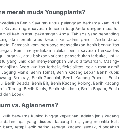
ema merah muda Youngplants?
yediakan Benih Sayuran untuk pelanggan berharga kami dari
 Sayuran agar sayuran tersedia bagi Anda dengan mudah. ​​
anam di kebun atau pekarangan Anda. Tak ada yang sebanding
sung dari petak atau kebun ke dalam panci. Anda dapat
mata. Pemasok kami berupaya menyediakan benih berkualitas
egar. Kami menyediakan koleksi benih sayuran berkualitas
gul, organik, atau bahkan varietas penyerbukan terbuka, untuk
esuatu yang unik dan menyenangkan untuk ditawarkan. Masing-
anjikan Anda kualitas terbaik, fleksibilitas, selain rasa alami!
 Jagung Manis, Benih Tomat, Benih Kacang Lebar, Benih Kubis
awang Bombay, Benih Zucchini, Benih Kacang Prancis, Benih
abu, Benih Selada, Benih Bit, Benih Kacang Polong, Benih Kacang
enih Terong, Benih Kubis, Benih Mentimun, Benih Bayam, Benih
ad dan Lobak.
ium vs. Aglaonema?
i kulit berwarna kuning hingga keputihan, adalah jenis kacang
e dalam apa yang disebut kacang fillet, yang memiliki kulit
 barb, tetapi lebih sering sebagai kacang semak, dibedakan