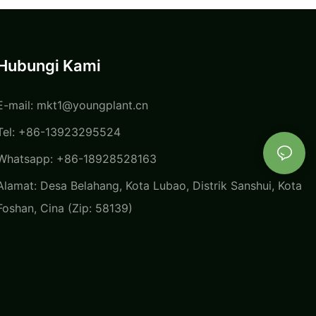
Hubungi Kami
E-mail:
mkt1@youngplant.cn
Tel: +86-13923295524
Whatsapp: +86-18928528163
Alamat: Desa Belahang, Kota Lubao, Distrik Sanshui, Kota
Foshan, Cina (Zip: 58139)