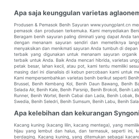
Apa saja keunggulan varietas aglaon
Produsen & Pemasok Benih Sayuran www.youngplant.cn men
pemasok dan produsen terkemuka. Kami menyediakan Benih
Beragam benih sayuran paling diminati yang dapat Anda t
dengan menanam sayuran sendiri dan memetiknya lang
menyaksikan dan menikmati sayuran Anda tumbuh di depan 
terbaik yang digunakan untuk menanam sayuran organik s
terbaik untuk Anda. Baik Anda mencari hibrida, varietas ung
petak besar, lahan kecil, atau pot, kami tentu memiliki s
masing dari ini dianalisis di kebun percobaan kami untuk menj
Kami mempersembahkan varietas benih berikut seperti Benih
Brussel, Benih Kembang Kol, Benih Daun Bawang, Benih B
Selada Air, Benih Kale, Benih Parsnip, Benih Brokoli, Benih L
Runner, Benih Wortel, Benih Cabai dan Lada, Benih Lobak, B
Swedia, Benih Seledri, Benih Sumsum, Benih Labu, Benih Sal
Apa kelebihan dan kekurangan Syngon
Kacang kuning (kacang lilin, kacang mentega), yang memilik
hijau yang lembut dan halus, dan termasuk, seperti ini, k
berdaging. Kacang kuning, yang ditemukan sebagai kacang