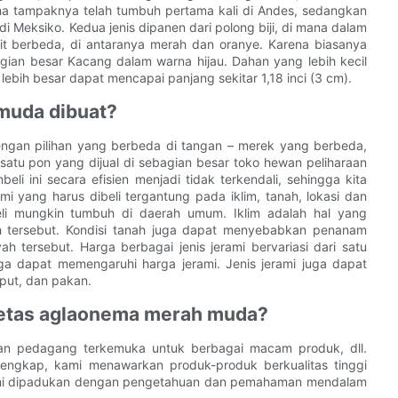
ma tampaknya telah tumbuh pertama kali di Andes, sedangkan
i Meksiko. Kedua jenis dipanen dari polong biji, di mana dalam
it berbeda, di antaranya merah dan oranye. Karena biasanya
ian besar Kacang dalam warna hijau. Dahan yang lebih kecil
lebih besar dapat mencapai panjang sekitar 1,18 inci (3 cm).
muda dibuat?
 dengan pilihan yang berbeda di tangan – merek yang berbeda,
atu pon yang dijual di sebagian besar toko hewan peliharaan
i ini secara efisien menjadi tidak terkendali, sehingga kita
mi yang harus dibeli tergantung pada iklim, tanah, lokasi dan
li mungkin tumbuh di daerah umum. Iklim adalah hal yang
h tersebut. Kondisi tanah juga dapat menyebabkan penanam
ah tersebut. Harga berbagai jenis jerami bervariasi dari satu
ga dapat memengaruhi harga jerami. Jenis jerami juga dapat
put, dan pakan.
ietas aglaonema merah muda?
 dan pedagang terkemuka untuk berbagai macam produk, dll.
 lengkap, kami menawarkan produk-produk berkualitas tinggi
g ini dipadukan dengan pengetahuan dan pemahaman mendalam