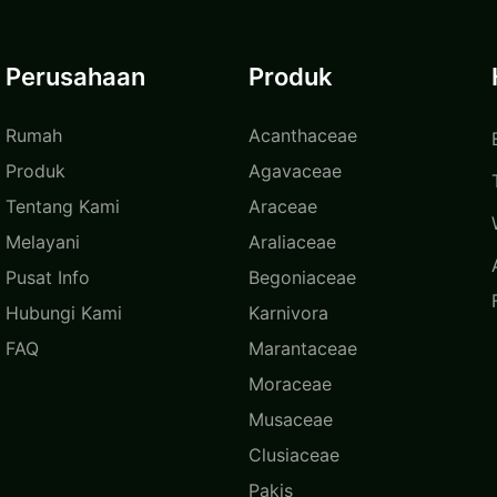
Youngplants
Perusahaan
Produk
Rumah
Acanthaceae
Produk
Agavaceae
Tentang Kami
Araceae
Melayani
Araliaceae
Pusat Info
Begoniaceae
Hubungi Kami
Karnivora
FAQ
Marantaceae
Moraceae
Musaceae
Clusiaceae
Pakis