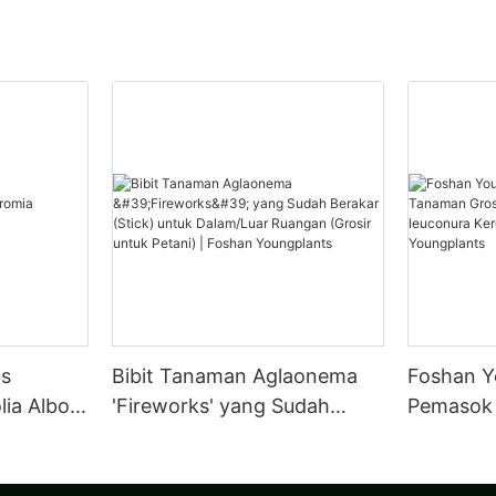
as
Bibit Tanaman Aglaonema
Foshan Y
lia Albo-
'Fireworks' yang Sudah
Pemasok 
Berakar (Stick) untuk
Kultur J
Dalam/Luar Ruangan (Grosir
leuconur
untuk Petani) | Foshan
Foshan Y