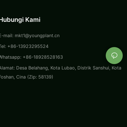
Hubungi Kami
E-mail:
mkt1@youngplant.cn
Tel: +86-13923295524
Whatsapp: +86-18928528163
Alamat: Desa Belahang, Kota Lubao, Distrik Sanshui, Kota
Foshan, Cina (Zip: 58139)