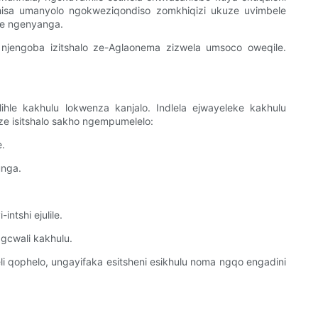
phisa umanyolo ngokweziqondiso zomkhiqizi ukuze uvimbele
ye ngenyanga.
jengoba izitshalo ze-Aglaonema zizwela umsoco oweqile.
hle kakhulu lokwenza kanjalo. Indlela ejwayeleke kakhulu
ze isitshalo sakho ngempumelelo:
e.
unga.
tshi ejulile.
gcwali kakhulu.
i qophelo, ungayifaka esitsheni esikhulu noma ngqo engadini