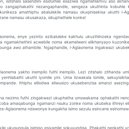
, isitshalo sasendlini esidumile esaziwa ngamahlamvu aso akhan
iselelo zangaphakathi nezangaphandle, sengeza ukuthinta kobuhle
kunikeza amathiphu abalulekile namasu okuqinisekisa ukuthi i-
zane namasu okusakaza, sikuphathele konke!
onema, enye yezinto ezibaluleke kakhulu ukuzihlinzeka ngendaw
a ngamakhethini acwebile noma ekamelweni elikhanyayo kuzonike
qabunga awo athambile. Ngaphandle, i-Aglaonema ingakwazi ukube
Aglaonema yakho inempilo futhi inempilo. Lezi zitshalo zithanda
 yenhlabathi ukuthi iyomile yini. Uma lizwakala lomile, sekuyisik
ande. Ithiphu elilodwa eliwusizo ukusebenzisa amanzi asezingen
na nezimo futhi zingakwazi ukuphatha umswakama ophakathi nenda
coba amaqabunga ngamanzi nsuku zonke noma ukubeka ithreyi el
 ze-Aglaonema ndawonye kungakha isimo sezulu esincane esinoms
kile ukusungula isimiso esivamile sokuvundisa. Phakathi nenkathi 