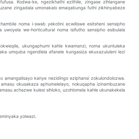
fusa. Kodwa-ke, ngezikhathi ezithile, zingase zihlangane
mbuzane zingadala umonakalo emaqabunga futhi zikhinyabeze
ambile noma i-swab yekotini ecwiliswe esitsheni sensipho
woyela we-horticultural noma isifutho sensipho esibulala
gokweqile, ukungaphumi kahle kwamanzi, noma ukuntuleka
aka umquba ngendlela efanele kungasiza ekuxazululeni lezi
o amangalisayo kanye nezidingo eziphansi zokulondolozwa.
za amasu okusakaza aphumelelayo, nokuqapha izinambuzane
amasu achazwe kulesi sihloko, uzohlomela kahle ukunakekela
eminyaka yolwazi.