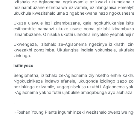
Izitshalo ze-Aglaonema ngokuvamile azikwazi ukumelana n
nezinambuzane ezimbalwa ezivamile, ezihlanganisa i-mealy
ukukhula kwezitshalo uma zingabhekwana nazo ngokushesh
Ukuze ulawule lezi zinambuzane, qala ngokuhlukanisa isi
esithambile namanzi ukuze ususe noma yiziphi izinambuza
izinambuzane. Qiniseka ukuthi ulandela imiyalelo yephakheji 
Ukwengeza, izitshalo ze-Aglaonema ngezinye izikhathi 
kwezakhi zomzimba. Ukulungisa indlela yokunisela, ukufak
zinkinga.
Isifinyezo
Sengiphetha, izitshalo ze-Aglaonema ziyinketho enhle ka
Ngokuzinikeza indawo efanele, ukuqonda izidingo zazo z
nezinkinga ezivamile, ungaqinisekisa ukuthi i-Aglaonema y
i-Aglaonema yakho futhi ujabulele amaqabunga ayo aluhlaza 
.
I-Foshan Young Plants ingumhlinzeki wezitshalo owenziwe n