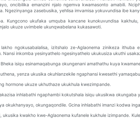
elayo, oncibilika emanzini njalo ngemva kwamasonto amabili. Nci
 Ngezinyanga zasebusika, yehlisa imvamisa yokuvundisa ibe kan
. Kungcono ukufaka umquba kancane kunokuvundisa kakhulu, n
 njalo ukuze uvimbele ukunqwabelana kukasawoti.
kho ngokusabalalisa, izitshalo ze-Aglaonema zinikeza ithuba eli
 Nansi inkomba yesinyathelo ngesinyathelo ukukusiza ukuthi usaka
ama. Bheka isiqu esinamaqabunga okungenani amathathu kuya kwaman
okuthena, yenza ukusika okuhlanzekile ngaphansi kwesethi yamaqab
oting hormone ukuze ukhuthaze ukukhula kwezimpande.
zisa inhlabathi ngaphambi kokutshala isiqu ukusikwa okungaba yi-in
a okukhanyayo, okungaqondile. Gcina inhlabathi imanzi kodwa inga
i, ukusika kwakho kwe-Aglaonema kufanele kukhule izimpande. Kulel