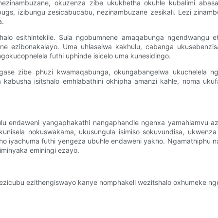
ezinambuzane, okuzenza zibe ukukhetha okuhle kubalimi abasafu
bugs, izibungu zesicabucabu, nezinambuzane zesikali. Lezi zina
a.
tshalo esithintekile. Sula ngobumnene amaqabunga ngendwangu eth
ne ezibonakalayo. Uma uhlaselwa kakhulu, cabanga ukusebenzisa u
ngokucophelela futhi uphinde isicelo uma kunesidingo.
zingase zibe phuzi kwamaqabunga, okungabangelwa ukuchelela n
a kabusha isitshalo emhlabathini okhipha amanzi kahle, noma ukuf
khulu endaweni yangaphakathi nangaphandle ngenxa yamahlamvu az
okunisela nokuswakama, ukusungula isimiso sokuvundisa, ukwen
akho iyachuma futhi yengeza ubuhle endaweni yakho. Ngamathiphu n
iminyaka eminingi ezayo.
gezicubu ezithengiswayo kanye nomphakeli wezitshalo oxhumeke ng