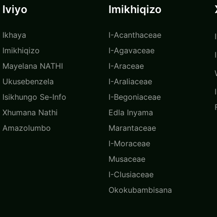
Iviyo
Imikhiqizo
Ikhaya
I-Acanthaceae
Imikhiqizo
I-Agavaceae
Mayelana NATHI
I-Araceae
Ukusebenzela
I-Araliaceae
Isikhungo Se-Info
I-Begoniaceae
Xhumana Nathi
Edla Inyama
Amazolumbo
Marantaceae
I-Moraceae
Musaceae
I-Clusiaceae
Okokubambisana