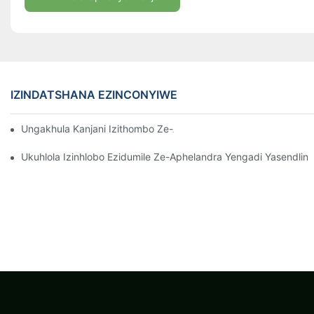
IZINDATSHANA EZINCONYIWE
Ungakhula Kanjani Izithombo Ze-Aglaonema Eziqinile Ngempum
Ukuhlola Izinhlobo Ezidumile Ze-Aphelandra Yengadi Yasendlini