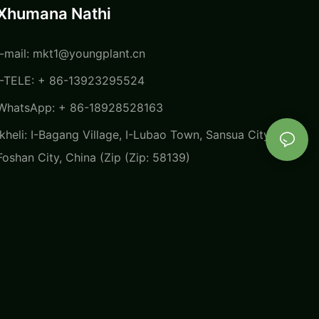
Xhumana Nathi
I-mail:
mkt1@youngplant.cn
I-TELE: + 86-13923295524
WhatsApp: + 86-18928528163
Ikheli: I-Bagang Village, I-Lubao Town, Sansua City,
Foshan City, China (Zip (Zip: 58139)