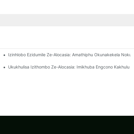
Izinhlobo Ezidumile Ze-Alocasia: Amathiphu Okunakekela Nokuk
elelo
Ukukhulisa Izithombo Ze-Alocasia: Imikhuba Engcono Kakhulu 