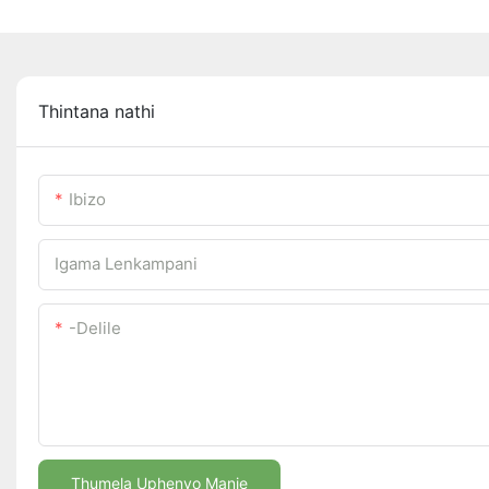
Thintana nathi
Ibizo
Igama Lenkampani
-delile
Thumela Uphenyo Manje