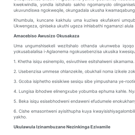
kwekwindla, yondla isitshalo sakho ngomanyolo olinganis
ukuvundiswa ngokweqile, okungadala ukusha kwamaqabunga.
Khumbula, kuncane kakhulu uma kuziwa ekufakeni umquba
Ukwengeza, qiniseka ukuthi ugeza inhlabathi ngamanzi alula
Amacebiso Awusizo Okusakaza
Uma ungumshisekeli wezitshalo othanda ukunweba iqoqo la
yokusabalalisa i-Aglaonema ngokusebenzisa ukusika kwesiqu.
1. Khetha isiqu esinempilo, esivuthiwe esitshalweni sikam
2. Usebenzisa ummese ohlanzekile, obukhali noma izikele z
3. Gcoba isiphetho esisikiwe sesiqu sibe yimpushana ye-ro
4. Lungisa ibhodwe elinengxube yobumba ephuma kahle. Nyaka
5. Beka isiqu esisebhodweni endaweni efudumele enokukhany
6. Cishe emasontweni ayisithupha kuya kwayisishiyagalombil
yakho.
Ukulawula Izinambuzane Nezinkinga Ezivamile