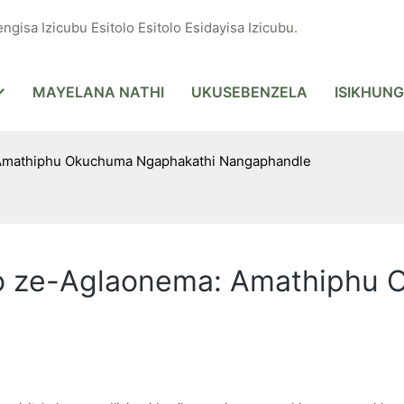
ngisa Izicubu Esitolo Esitolo Esidayisa Izicubu.
MAYELANA NATHI
UKUSEBENZELA
ISIKHUNG
Amathiphu Okuchuma Ngaphakathi Nangaphandle
o ze-Aglaonema: Amathiphu 