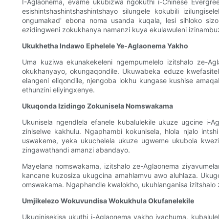
I-Aglaonema, evame ukubizwa ngokuthi i-Chinese Evergreen
esishintshashintshashintshayo silungele kokubili izilung
ongumakad' ebona noma usanda kuqala, lesi sihloko sizo
ezidingweni zokukhanya namanzi kuya ekulawuleni izinambu
Ukukhetha Indawo Ephelele Ye-Aglaonema Yakho
Uma kuziwa ekunakekeleni ngempumelelo izitshalo ze-Agla
okukhanyayo, okungaqondile. Ukuwabeka eduze kwefasitel
elangeni eliqondile, njengoba lokhu kungase kushise ama
ethunzini eliyingxenye.
Ukuqonda Izidingo Zokunisela Nomswakama
Ukunisela ngendlela efanele kubalulekile ukuze ugcine i-
ziniselwe kakhulu. Ngaphambi kokunisela, hlola njalo intshi
uswakeme, yeka ukuchelela ukuze ugweme ukubola kwezimp
zingawathandi amanzi abandayo.
Mayelana nomswakama, izitshalo ze-Aglaonema ziyavumela
kancane kuzosiza ukugcina amahlamvu awo aluhlaza. Ukug
omswakama. Ngaphandle kwalokho, ukuhlanganisa izitshalo
Umjikelezo Wokuvundisa Wokukhula Okufanelekile
Ukuqinisekisa ukuthi i-Aglaonema yakho iyachuma, kubalule