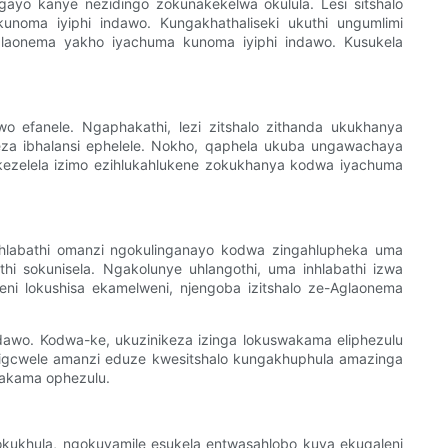
gayo kanye nezidingo zokunakekelwa okulula. Lesi sitshalo
 kunoma iyiphi indawo. Kungakhathaliseki ukuthi ungumlimi
Aglaonema yakho iyachuma kunoma iyiphi indawo. Kusukela
o efanele. Ngaphakathi, lezi zitshalo zithanda ukukhanya
za ibhalansi ephelele. Nokho, qaphela ukuba ungawachaya
kezelela izimo ezihlukahlukene zokukhanya kodwa iyachuma
 umhlabathi omanzi ngokulinganayo kodwa zingahlupheka uma
hathi sokunisela. Ngakolunye uhlangothi, uma inhlabathi izwa
i lokushisa ekamelweni, njengoba izitshalo ze-Aglaonema
wo. Kodwa-ke, ukuzinikeza izinga lokuswakama eliphezulu
igcwele amanzi eduze kwesitshalo kungakhuphula amazinga
wakama ophezulu.
yokukhula, ngokuvamile esukela entwasahlobo kuya ekuqaleni