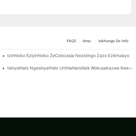
FAQS
Ama-
Isikhungo Se-Info
hula
Izinhlobo Eziyinhloko ZeColocasia Nezidingo Zazo Ezikhulayo
Kwabaqalayo
Isinyathelo Ngesinyathelo Umhlahlandlela Wokusakazwa Kwe-Alo