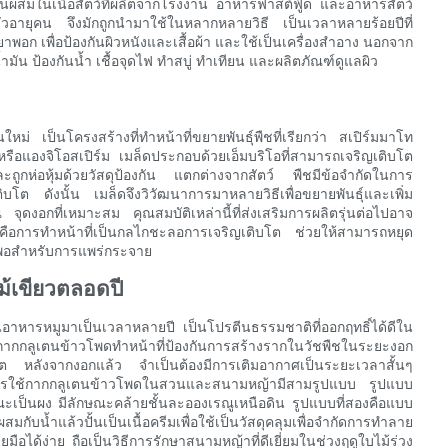
นผสมในเนื้อสัตว์ที่ผลิตจากโรงงาน อาหารฟาสต์ฟู้ด และอาหารสัตว์
ชั่วอายุคน จึงมักถูกนำมาใช้ในหลากหลายวิธี เป็นเวลาหลายร้อยปีที่
าพอก เพื่อป้องกันผิวหนังและเสื้อผ้า และใช้เป็นเครื่องสำอาง นอกจาก
ัน ป้องกันน้ำ เชื้อจุดไฟ ทำสบู่ ทำเทียน และผลิตภัณฑ์ดูแลผิว
นใหม่ เป็นโครงสร้างที่ทำหน้าที่ขยายพันธุ์พืชที่เรียกว่า สเปิร์มมาโท
มหรือแองจิโอสเปิร์ม เมล็ดประกอบด้วยเอ็มบริโอที่สามารถเจริญเติบโต
ละถูกห่อหุ้มด้วยวัสดุป้องกัน แตกต่างจากสัตว์ พืชมีข้อจำกัดในการ
โต ดังนั้น เมล็ดจึงวิวัฒนาการมาหลายวิธีเพื่อขยายพันธุ์และเพิ่ม
งอกที่เหมาะสม คุณสมบัติเหล่านี้ที่ส่งเสริมการผลิตรุ่นต่อไปอาจ
มล็ดคือการทำหน้าที่เป็นกลไกชะลอการเจริญเติบโต ช่วยให้สามารถหยุด
งพอสำหรับการแพร่กระจาย
้เขียวตลอดปี
อาหารหมูมาเป็นเวลาหลายปี เป็นโปรตีนธรรมชาติที่ออกฤทธิ์ได้ดีใน
ากกลูเตนข้าวโพดทำหน้าที่ป้องกันการสร้างรากในวัชพืชในระยะงอก
ต หลังจากงอกแล้ว จำเป็นต้องมีการเติมอากาศเป็นระยะเวลาสั้นๆ
ด้ การใช้กากกลูเตนข้าวโพดในสวนและสนามหญ้ามีสามรูปแบบ รูปแบบ
ะเป็นผง มีลักษณะคล้ายชั้นละอองเรณูเหนือดิน รูปแบบที่สองคือแบบ
กับน้ำแล้วปั้นเป็นเนื้อครีมเพื่อใช้เป็นวัสดุคลุมเพื่อจำกัดการทำลาย
ยมือได้ง่าย ถือเป็นวิธีการรักษาสนามหญ้าที่ดีเยี่ยมในช่วงฤดูใบไม้ร่วง