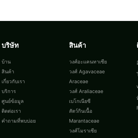
บริษัท
สินค้า
บ้าน
วงศ์อะแคนทาเซีย
สินค้า
วงศ์ Agavaceae
เกี่ยวกับเรา
Araceae
บริการ
วงศ์ Araliaceae
ศูนย์ข้อมูล
เบโกเนียซี
ติดต่อเรา
สัตว์กินเนื้อ
คำถามที่พบบ่อย
Marantaceae
วงศ์โมราเซีย