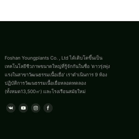
Foshan Youngplants Co. , Ltd ได้เติบโตขึ้นเป็น
เทคโนโลยีชีวภาพขนาดใหญ่ที่รู้จักกันในชื่อ 'ดาวรุ่งพุ่ง
แรงในสาขาวัฒนธรรมเนื้อเยื่อ' เราดำเนินการ 9 ห้อง
ปฏิบัติการวัฒนธรรมเนื้อเยื่อหลอดทดลอง
(ทั้งหมด13,500㎡) และโรงเรือนสมัยใหม่