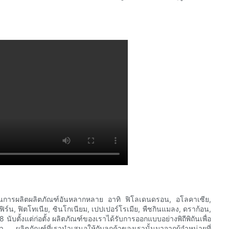
มในการผลิตผลิตภัณฑ์อันหลากหลาย อาทิ ฟิโลเดนดรอน, อโลคาเซีย,
ิร์น, ฟิตโทเนีย, ซินโกเนียม, เปปเปอร์โรเมีย, พืชกินแมลง, ดราก้อน,
 นับตั้งแต่ก่อตั้ง ผลิตภัณฑ์ของเราได้รับการออกแบบอย่างพิถีพิถันเพื่อ
ลิตภัณฑ์ที่เรานำเสนอให้กับลูกค้าของเรานั้นมาจากผู้จำหน่ายที่