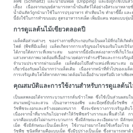
ลทซ์ (Schmaltz) และน้ำมันหยด (Dripping) และยังถูกใช้เป็นส่ว
เลี้ยง เนื่องจากมนุษย์สามารถหาน้ำมันสัตว์ได้อย่างอิสระมาหลาย
น้ำมันสัตว์ถูกนำมาใช้ในการปรุงอาหาร ทำเทียนไข ทำยาขี้ผึ้ง และย
นี้ยังใช้ในการทำขนมอบ สูตรอาหารรสเผ็ด เพ็มมิแคน ทอดแบบจุ่มน้ำม
การดูแลต้นไม้เขียวตลอดปี
เมล็ดคือส่วนต่างๆ ของร่างกายที่ประกอบกันเป็นผลไม้ที่ก่อให้เกิดต้
ไฟต์ (พืชที่มีเมล็ด) เมล็ดเกิดจากการเจริญของไข่ของจิมโนสเปิร์
ได้ภายใต้สภาวะที่เหมาะสม นอกจากนี้ยังมีแหล่งอาหารที่เก็บไว้แ
แสวงหาสภาพแวดล้อมที่เอื้ออำนวยต่อการดำรงชีวิตและการเจริญเติบ
จำนวนประชากรผ่านเมล็ด เมล็ดต้องไปถึงตำแหน่งที่เหมาะสม ณ จุด
เกี่ยวข้องกับผลไม้มากกว่าเมล็ดเดิม เนื่องจากหน้าที่ทั่วไปของเ
การเจริญเติบโตได้หากสภาพแวดล้อมไม่เอื้ออำนวยหรือมีเวลาเพีย
คุณสมบัติและการใช้งานสำหรับการดูแลต้นไม
เป็นผลพลอยได้จากกระบวนการกลั่นข้าวโพด ซึ่งใช้เป็นส่วนผสมใน
สนามหญ้าและสวน เป็นอาหารของพืช และมีฤทธิ์ยับยั้งวัชพืช ก
วัชพืชจะงอกและสร้างยอดแทนราก ซึ่งจะขัดขวางการเจริญเติบโ
เนื่องจากน้ำที่มากเกินไปอาจทำให้วัชพืชสร้างรากและฟื้นตัวไ
แรกคือแบบยังไม่ผ่านกระบวนการ ซึ่งมีลักษณะละเอียดมาก มีลักษณ
เม็ด ซึ่งมีลักษณะเป็นเม็ดเล็กๆ ใช้งานง่ายมากโดยใช้เครื่องโรย ผสม
วัชพืช ชนิดที่สามคือแบบเม็ด ซึ่งมีรูปร่างเป็นเม็ด ซึ่งสามารถทาด้ว