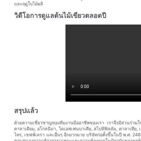
และฤดูใบไม้ผลิ
วิดีโอการดูแลต้นไม้เขียวตลอดปี
สรุปแล้ว
ด้วยความเชี่ยวชาญของทีมงานมืออาชีพของเรา เราจึงมีส่วนร่ว
คาลาเดียม, อโกลนีมา, ไดเอฟเฟนบาเคีย, สไปทิฟิลลัม, คาลาเทีย, เฟ
ไทร, เชฟฟ์เลรา และอื่นๆ อีกมากมาย บริษัทก่อตั้งขึ้นในปี พ.ศ. 2488
ตอบสนองความต้องการเฉพาะและความต้องการในปัจจุบันของลูกค้า ผ