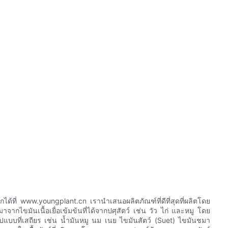
โลกได้ที่ www.youngplant.cn เรานำเสนอผลิตภัณฑ์ที่ดีที่สุดที่ผลิตโดย
มาจากไขมันเนื้อเยื่อเข้มข้นที่ได้จากปศุสัตว์ เช่น วัว ไก่ และหมู โดย
ูปแบบที่เสถียร เช่น น้ำมันหมู นม เนย ไขมันสัตว์ (Suet) ไขมันชมา