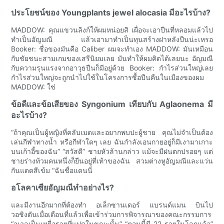
ประโยชน์ของ Youngplants jewel alocasia มีอะไรบ้าง?
MADDOW: คุณแขวนลิงก์ให้ผมหน่อยสิ เผื่อจะเอาปืนที่หลอมแล้วไป
ทำเป็นอัญมณี แล้วเอามาทำเป็นทุนสร้างฝาหลังปืนน่ะเหรอ
Booker: ชื่อของมันคือ Caliber ผมจะทำเอง MADDOW: มันเหมือน
กับชัยชนะสามเกมของเสรีนิยมเลย มันทำให้ผมคิดได้เลยนะ อัญมณี
กับความรุนแรงจากอาวุธปืนก็มีอยู่ด้วย Booker: กำไรส่วนใหญ่เลย
กำไรส่วนใหญ่จะถูกนำไปใช้ในโครงการซื้อปืนคืนในเมืองของผม
MADDOW: ใช่
ข้อดีและข้อเสียของ Syngonium เทียบกับ Aglaonema มี
อะไรบ้าง?
“ถ้าคุณเป็นผู้หญิงที่คลับเมดและอยากพบปะผู้ชาย คุณไม่จำเป็นต้อง
เล่นกีฬาทางน้ำ หรือกีฬาใดๆ เลย ฉันกำลังเอนกายอยู่ก็มีเงามาเกาะ
บนเก้าอี้ของฉัน” “สวัสดี” ชายหัวล้านกล่าว แม้จะมีฝนตกปรอยๆ แต่
ชายร่างท้วมคนหนึ่งก็ยืนอยู่ที่เท้าของฉัน สวมต่างหูอัญมณีและแว่น
กันแดดสีเข้ม “ฉันชื่อแดนนี่
อโลคาเซียอัญมณีทำอย่างไร?
และมีงานอีกมากที่ต้องทำ อเล็กซานเดอร์ แบรนด์แมน บินไป
วอชิงตันเมื่อเดือนที่แล้วเพื่อเข้าร่วมการพิจารณาของคณะกรรมการ
“จูเวลเป็นเหยื่อรายที่แปดในขณะนั้น” “ตอนนี้มี 22 รายในโลกแล้ว”