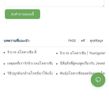
ส่งคำถามตอนนี้
บทความที่แนะนำ
FAQS
คดี
ศูนย์ข้อมูล
จิวเวล อโลคาเซีย คืออะไร | Youngplants
จิวเวล อโลคาเซีย | Youngplants
เหตุผลที่เรารักจิวเวลอโลคาเซีย
นี่คือสิ่งที่ผู้คนพูดเกี่ยวกับ Jewel 
วิธีปลูกต้นกล้าอโกลนีมาให้แข็งแรงอย่างประสบความสำเร็จ
พันธุ์อโลคาเซียยอดนิยม: เคล็ดล