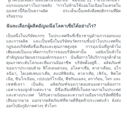
แบรงแมนกล่าวในภายหลัง “การไม่ห้ามใช้แอมโมเนียมไนเตรตใน
ถุงเหล่านี้ถือเป็นความผิด ประเด็นเบื้องหลังคือพฤติกรรมที่ผิด
จริยธรรม
ฉันจะเลือกผู้ผลิตอัญมณีอโลคาเซียได้อย่างไร?
เป็นหนึ่งในบริษัทแรกๆ ในประเทศจีนที่เชี่ยวชาญด้านการออกแบบ
และการผลิต และเป็นหนึ่งในบริษัทนวัตกรรมชั้นนำในประเทศจีน
กฎของบริษัทคือชื่อเสียงและคุณภาพสูงสุด การมุ่งเน้นที่ลูกค้าไม่
เพียงแต่เป็นแนวคิดการบริการของบริษัทเท่านั้น แต่ยังเป็นหัวใจ
สำคัญของวัฒนธรรมองค์กรของเรา นั่นคือการให้บริการลูกค้าด้วย
คุณภาพระดับโลกและทีมงานมืออาชีพ บริษัทตั้งอยู่ที่... ผลิตภัณฑ์
ของเราประกอบด้วย ฟิโลเดนดรอน, อโลคาเซีย, คาลาเดียม, อโก
ลนีมา, ไดเอฟเฟนบาเคีย, สแปทิฟิลลัม, คาลาเทีย, เฟิร์น, ฟิตโท
เนีย, ซินโกเนียม, เปปเปอร์โรเมีย, พืชกินแมลง, ดราก้อน, ไทร และ
เชฟฟ์เลรา เป็นต้น ผลิตภัณฑ์ของเราตอบสนองความต้องการ
เฉพาะของลูกค้าแต่ละราย มีชื่อเสียงที่ดีทั้งในตลาดภายในประเทศ
และต่างประเทศ ได้รับความนิยมและความร่วมมือจากบริษัทที่มีชื่อ
เสียงมากมาย นอกจากผลิตภัณฑ์ที่ขายดีที่สุดทั่วประเทศแล้ว ยังส่ง
ออกไปยังภูมิภาคต่างๆ ทั่วโลก