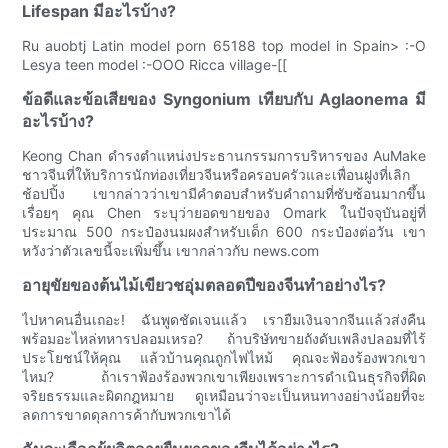
Lifespan มีอะไรบ้าง?
Ru auobtj Latin model porn 65188 top model in Spain> :-O
Lesya teen model :-OOO Ricca village-[[
ข้อดีและข้อเสียของ Syngonium เทียบกับ Aglaonema มี
อะไรบ้าง?
Keong Chan ดำรงตำแหน่งประธานกรรมการบริหารของ AuMake
ชาวจีนที่ให้บริการนักท่องเที่ยวจีนหรือครอบครัวและเพื่อนฝูงที่เลิก
ช้อปปิ้ง เขากล่าวว่าเขามีคำตอบสำหรับคำถามที่ซับซ้อนมากขึ้น
เรื่อยๆ คุณ Chen ระบุว่ายอดขายของ Omark ในปัจจุบันอยู่ที่
ประมาณ 500 กระป๋องนมผงสำหรับเด็ก 600 กระป๋องต่อวัน เขา
หวังว่าตัวเลขนี้จะเพิ่มขึ้น เขากล่าวกับ news.com
อายุขัยของต้นไม้เขียวชอุ่มตลอดปีของจีนทำอย่างไร?
ไปหาคนอื่นเถอะ! ฉันพูดชัดเจนแล้ว เรายืมเงินจากจีนแล้วส่งคืน
พร้อมอะไหล่ทหารปลอมเหรอ? ถ้าบริษัทขายถังดับเพลิงปลอมที่ไร้
ประโยชน์ให้คุณ แล้วบ้านคุณถูกไฟไหม้ คุณจะฟ้องร้องพวกเขา
ไหม? ถ้าเราฟ้องร้องพวกเขาเพียงเพราะการดำเนินธุรกิจที่ผิด
จริยธรรมและผิดกฎหมาย ดูเหมือนว่าจะเป็นหนทางอย่างน้อยที่จะ
ลดการขาดดุลการค้ากับพวกเขาได้