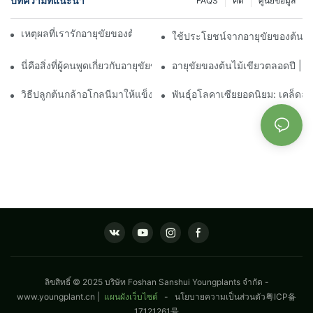
บทความที่แนะนำ
FAQS
คดี
ศูนย์ข้อมูล
เหตุผลที่เรารักอายุขัยของต้นไม้เขียวชอุ่มตลอดปีของจีน
ใช้ประโยชน์จากอายุขัยของต้นไม้เข
นี่คือสิ่งที่ผู้คนพูดเกี่ยวกับอายุขัยของต้นไม้เขียวชอุ่มตลอดปีของจีน
อายุขัยของต้นไม้เขียวตลอดปี | ต้
วิธีปลูกต้นกล้าอโกลนีมาให้แข็งแรงอย่างประสบความสำเร็จ
พันธุ์อโลคาเซียยอดนิยม: เคล็ดล
ลิขสิทธิ์ © 2025 บริษัท Foshan Sanshui Youngplants จำกัด -
www.youngplant.cn
|
แผนผังเว็บไซต์
-
นโยบายความเป็นส่วนตัว
粤ICP备
17121261号