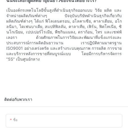
ฉันจะเลือกผู้ผลิตอายุยืนยาวของจีนได้อย่างไร?
เป็นองค์กรเทคโนโลยีขั้นสูงที่ดำเนินธุรกิจออกแบบ วิจัย ผลิต และ
จำหน่ายผลิตภัณฑ์ต่างๆ ปัจจุบันบริษัทดำเนินธุรกิจเกี่ยวกับ
ผลิตภัณฑ์ต่างๆ ได้แก่ ฟิโลเดนดรอน, อโลคาเซีย, คาลาเดียม, อโก
ลนีมา, ไดเฟนบาเคีย, สแปทิฟิลลัม, คาลาเทีย, เฟิร์น, ฟิตโทเนีย, ซิ
นโกเนียม, เปปเปอร์โรเมีย, พืชกินแมลง, ดราก้อน, ไทร และเชฟฟ์
เลอรา ด้วยศักยภาพในการวิจัยและพัฒนาที่แข็งแกร่งและ
ประสบการณ์การผลิตอันยาวนาน เราปฏิบัติตามมาตรฐาน
ISO9001 อย่างเคร่งครัด และสร้างระบบคุณภาพ การผลิต การขาย
และบริการหลังการขายที่สมบูรณ์แบบ โดยมีการบริหารจัดการ
"5S" เป็นศูนย์กลาง
ติดต่อกับพวกเรา
ชื่อ