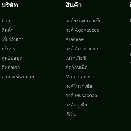
บริษัท
สินค้า
บ้าน
วงศ์อะแคนทาเซีย
สินค้า
วงศ์ Agavaceae
เกี่ยวกับเรา
Araceae
บริการ
วงศ์ Araliaceae
ศูนย์ข้อมูล
เบโกเนียซี
ติดต่อเรา
สัตว์กินเนื้อ
คำถามที่พบบ่อย
Marantaceae
วงศ์โมราเซีย
วงศ์ Musaceae
วงศ์คลูเซีย
เฟิร์น