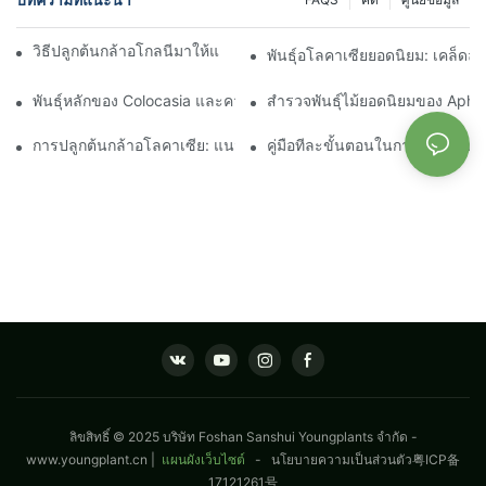
วิธีปลูกต้นกล้าอโกลนีมาให้แข็งแรงอย่างประสบความสำเร็จ
พันธุ์อโลคาเซียยอดนิยม: เคล็ดล
พันธุ์หลักของ Colocasia และความต้องการที่เพิ่มขึ้น
สำรวจพันธุ์ไม้ยอดนิยมของ Aphe
การปลูกต้นกล้าอโลคาเซีย: แนวทางปฏิบัติที่ดีที่สุดสำหรับผู้เริ่มต้น
คู่มือทีละขั้นตอนในการขยายพันธุ์เ
ลิขสิทธิ์ © 2025 บริษัท Foshan Sanshui Youngplants จำกัด -
www.youngplant.cn
|
แผนผังเว็บไซต์
-
นโยบายความเป็นส่วนตัว
粤ICP备
17121261号