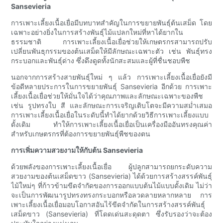
Sansevieria
การเพาะเลี้ยงเนื้อเยื่อมีบทบาทสำคัญในการขยายพันธุ์ต้นเสม็ด โดย
เฉพาะอย่างยิ่งในการสร้างพันธุ์ไม้แปลกใหม่ที่หาได้ยากใน
ธรรมชาติ การเพาะเลี้ยงเนื้อเยื่อช่วยให้เกษตรกรสามารถปรับ
เปลี่ยนพันธุกรรมของต้นเสม็ดให้มีลักษณะเฉพาะตัว เช่น พันธุ์ทรง
กระบอกและพันธุ์ด่าง ซึ่งดึงดูดทั้งนักสะสมและผู้ที่ชื่นชอบพืช
นอกจากการสร้างสายพันธุ์ใหม่ ๆ แล้ว การเพาะเลี้ยงเนื้อเยื่อยังมี
ข้อดีหลายประการในการขยายพันธุ์ Sansevieria อีกด้วย การเพาะ
เลี้ยงเนื้อเยื่อช่วยให้มั่นใจได้ว่าคุณภาพและลักษณะเฉพาะของพืช
เช่น รูปทรงใบ สี และลักษณะการเจริญเติบโตจะมีความสม่ำเสมอ
การเพาะเลี้ยงเนื้อเยื่อในระดับนี้ทำได้ยากด้วยวิธีการเพาะเลี้ยงแบบ
ดั้งเดิม ทำให้การเพาะเลี้ยงเนื้อเยื่อเป็นเครื่องมืออันทรงคุณค่า
สำหรับเกษตรกรที่ต้องการขยายพันธุ์พืชของตน
การเพิ่มความสวยงามให้กับต้น Sansevieria
ด้วยพลังของการเพาะเลี้ยงเนื้อเยื่อ ผู้ปลูกสามารถยกระดับความ
สวยงามของต้นเสม็ดขาว (Sansevieria) ได้ด้วยการสร้างสรรค์พันธุ์
ไม้ใหม่ๆ ที่ก้าวข้ามขีดจำกัดของการออกแบบต้นไม้แบบดั้งเดิม ไม่ว่า
จะเป็นการพัฒนารูปทรงทรงกระบอกหรือลวดลายหลากหลาย การ
เพาะเลี้ยงเนื้อเยื่อมอบโอกาสอันไร้ขีดจำกัดในการสร้างสรรค์พันธุ์
เสม็ดขาว (Sansevieria) ที่โดดเด่นสะดุดตา ซึ่งรับรองว่าจะต้อง