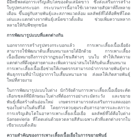
มีอิทธิพลต่อการเจริญเติบโตของต้นเสม็ดขาว ซึ่งส่งเสริมการสร้าง
ใบรูปทรงกระบอก กระบวนการนี้อาจใช้เวลาหลายสัปดาห์ถึงหลาย
เดือน ขึ้นอยู่กับสายพันธุ์และสภาพแวดล้อม ผลลัพธ์ที่ได้คือพืชที่โดด
เด่นและแตกต่างจากพันธุ์เสม็ดขาวดั้งเดิม ช่วยเพิ่มความหลาก
หลายให้กับพืชทุกชนิด
การพัฒนารูปแบบที่แตกต่างกัน
นอกจากการสร้างรูปทรงกระบอกแล้ว การเพาะเลี้ยงเนื้อเยื่อยัง
สามารถใช้พัฒนาต้นเสี้ยนหนามลายได้อีกด้วย การเพาะเลี้ยง
เนื้อเยื่อหมายถึงการปรากฏของโซนสีต่างๆ บนใบ ทำให้เกิดความ
แตกต่างที่ดึงดูดสายตาและเพิ่มความน่าสนใจให้กับต้นเสี้ยนหนาม
การเพาะเลี้ยงเนื้อเยื่อช่วยให้เกษตรกรสามารถนำการกลายพันธุ์ทาง
พันธุกรรมที่นำไปสู่อาการใบเสี้ยนหนามลาย ส่งผลให้เกิดสายพันธุ์
ใหม่ที่สวยงาม
ในการพัฒนารูปแบบใบด่าง นักวิจัยด้านการเพาะเลี้ยงเนื้อเยื่อจะคัด
เลือกเซลล์ที่มีลักษณะใบด่างที่ต้องการอย่างระมัดระวัง และขยาย
พันธุ์เพื่อสร้างต้นอ่อนใหม่ เกษตรกรสามารถส่งเสริมการแสดงออก
ของใบด่างในต้นที่ได้ โดยการควบคุมระดับสารอาหารและสภาวะ
การเจริญเติบโตในอาหารเพาะเลี้ยงเนื้อเยื่อ ผลลัพธ์ที่ได้คือใบด่าง
Sansevieria ที่โดดเด่นด้วยลวดลายสีสันเฉพาะตัวที่แตกต่างจากใบ
เขียวแบบดั้งเดิม
ความสำคัญของการเพาะเลี้ยงเนื้อเยื่อในการขยายพันธุ์