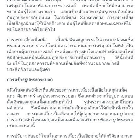
เจริญเติบโตและพัฒนาการของเซลล์ เทคนิคนี้ช่วยให้พืชสามารถ
ขยายพันธุ์ได้อย่างรวดเร็ว และสร้างสำเนาทางพันธุกรรมที่เหมือน
กันทุกประการกับต้นแม่ ในกรณีของ Sansevieria การเพาะเลี้ยง
เนื้อเยื่อถูกนำมาใช้เพื่อสร้างสายพันธุ์ใหม่ที่แสดงลักษณะเฉพาะที่ไม่
พบในธรรมชาติโดยทั่วไป
การเพาะเลี้ยงเนื้อเยื่อ เนื้อเยื่อพืชจะถูกบรรจุในภาชนะปลอดเชื้อ
พร้อมสารอาหาร ฮอร์โมน และสารควบคุมการเจริญเติบโตที่จำเป็น
เพื่อกระตุ้นการแบ่งเซลล์ เซลล์จะเจริญเติบโตและสร้างต้นอ่อนใหม่
ที่มีลักษณะเหมือนต้นแม่ทุกประการผ่านขั้นตอนต่างๆ วิธีนี้เป็นที่
นิยมใช้ในอุตสาหกรรมพืชสวนเพื่อผลิตพืชจำนวนมากอย่างมี
ประสิทธิภาพและคุ้มค่า
การสร้างรูปทรงกระบอก
หนึ่งในผลลัพธ์ที่น่าตื่นเต้นของการเพาะเลี้ยงเนื้อเยื่อในสกุลเสม็ด
แดง คือการสร้างรูปทรงทรงกระบอก ซึ่งแตกต่างจากใบรูปดาบแบบ
ดั้งเดิมของสกุลเสม็ดแดงพันธุ์ทั่วไป รูปทรงทรงกระบอกมีใบมน
คล้ายท่อ ซึ่งเพิ่มความสวยงามอันเป็นเอกลักษณ์ให้กับพื้นที่ภายใน
อาคาร การเพาะเลี้ยงเนื้อเยื่อช่วยให้ผู้ปลูกสามารถควบคุมรูปแบบ
การเจริญเติบโตของสกุลเสม็ดแดงเพื่อส่งเสริมการพัฒนารูปทรงทรง
กระบอกเหล่านี้
การปรับระดับฮอร์โมนในอาหารเลี้ยงเนื้อเยื่อช่วยให้นักวิจัยสามารถ