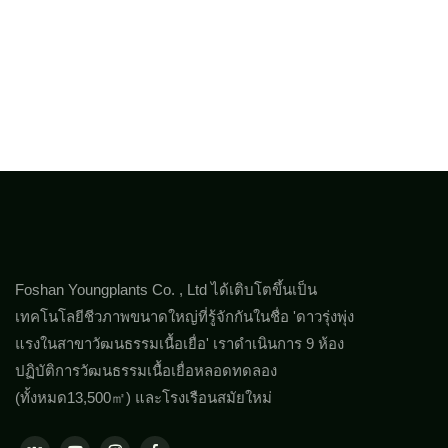
Foshan Youngplants Co. , Ltd ได้เติบโตขึ้นเป็น
เทคโนโลยีชีวภาพขนาดใหญ่ที่รู้จักกันในชื่อ 'ดาวรุ่งพุ่ง
แรงในสาขาวัฒนธรรมเนื้อเยื่อ' เราดำเนินการ 9 ห้อง
ปฏิบัติการวัฒนธรรมเนื้อเยื่อหลอดทดลอง
(ทั้งหมด13,500㎡) และโรงเรือนสมัยใหม่