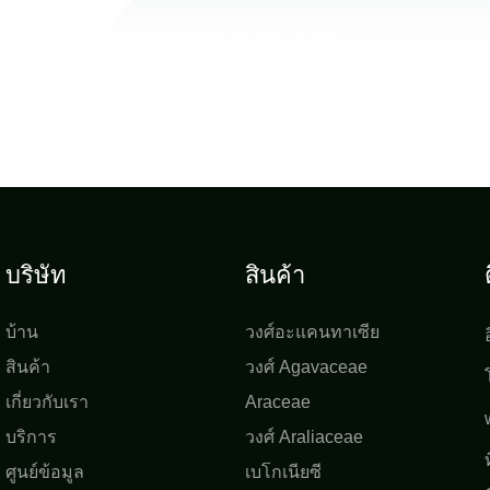
บริษัท
สินค้า
บ้าน
วงศ์อะแคนทาเซีย
สินค้า
วงศ์ Agavaceae
เกี่ยวกับเรา
Araceae
บริการ
วงศ์ Araliaceae
ศูนย์ข้อมูล
เบโกเนียซี