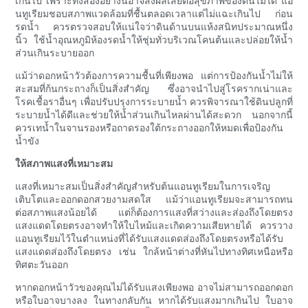
เกินไป เพราะทั้งสองอย่างนี้อาจส่งผลเสียต่อสุขภาพของต้นไม้ได้ แอ
นทูเรียมชอบสภาพแวดล้อมที่ชื้นตลอดเวลาแต่ไม่แฉะเกินไป ก่อน
รดน้ำ ควรตรวจสอบให้แน่ใจว่าดินด้านบนแห้งสนิทประมาณหนึ่ง
นิ้ว ใช้น้ำอุณหภูมิห้องรดน้ำให้ชุ่มทั่วบริเวณโคนต้นและปล่อยให้น้ำ
ส่วนเกินระบายออก
แม้ว่าดอกหน้าวัวต้องการความชื้นที่เพียงพอ แต่การป้องกันน้ำไม่ให้
สะสมที่ก้นกระถางก็เป็นสิ่งสำคัญ ซึ่งอาจนำไปสู่โรครากเน่าและ
โรคเชื้อราอื่นๆ เพื่อปรับปรุงการระบายน้ำ ควรพิจารณาใช้ดินปลูกที่
ระบายน้ำได้ดีและช่วยให้น้ำส่วนเกินไหลผ่านได้สะดวก นอกจากนี้
ควรเทน้ำในจานรองหรือถาดรองใต้กระถางออกให้หมดเพื่อป้องกัน
น้ำขัง
ให้สภาพแสงที่เหมาะสม
แสงที่เหมาะสมเป็นสิ่งสำคัญสำหรับต้นแอนทูเรียมในการเจริญ
เติบโตและออกดอกสวยงามสดใส แม้ว่าแอนทูเรียมจะสามารถทน
ต่อสภาพแสงน้อยได้ แต่ก็ต้องการแสงที่สว่างและส่องถึงโดยตรง
แสงแดดโดยตรงอาจทำให้ใบไหม้และเกิดความเสียหายได้ ควรวาง
แอนทูเรียมไว้ในตำแหน่งที่ได้รับแสงแดดส่องถึงโดยตรงหรือได้รับ
แสงแดดส่องถึงโดยตรง เช่น ใกล้หน้าต่างที่หันไปทางทิศเหนือหรือ
ทิศตะวันออก
หากดอกหน้าวัวของคุณไม่ได้รับแสงเพียงพอ อาจไม่สามารถออกดอก
หรือใบอาจบางลง ในทางกลับกัน หากได้รับแสงมากเกินไป ใบอาจ