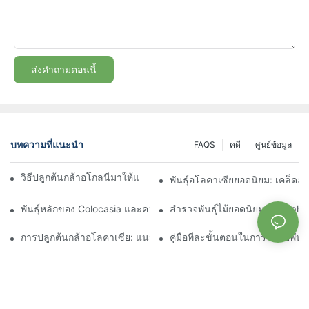
ส่งคำถามตอนนี้
บทความที่แนะนำ
FAQS
คดี
ศูนย์ข้อมูล
วิธีปลูกต้นกล้าอโกลนีมาให้แข็งแรงอย่างประสบความสำเร็จ
พันธุ์อโลคาเซียยอดนิยม: เคล็ดล
พันธุ์หลักของ Colocasia และความต้องการที่เพิ่มขึ้น
สำรวจพันธุ์ไม้ยอดนิยมของ Aphe
การปลูกต้นกล้าอโลคาเซีย: แนวทางปฏิบัติที่ดีที่สุดสำหรับผู้เริ่มต้น
คู่มือทีละขั้นตอนในการขยายพันธุ์เ