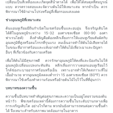
เปลี่ยนเป็นสีเหลืองและเกิดจุดสีน้ำตาลได้ เพื่อให้ได้สมดุลที่สมบูรณ์
แบบ ควรตรวจสอบและจัดวางต้นไม้ให้เหมาะสม หากจำเป็น ควร
พิจารณาใช้ผ้าม่านโปร่งหรือมู่ลี่เพื่อกรองแสงแดด
ช่วงอุณหภูมิที่เหมาะสม
ต้นแอนทูเรียมมีถิ่นกำเนิดในเขตร้อนชื้นและอบอุ่น จึงเจริญเติบโต
ได้ดีในอุณหภูมิระหว่าง 15-32 องศาเซลเซียส (60-90 องศา
ฟาเรนไฮต์) สิ่งสำคัญคือต้องหลีกเลี่ยงการให้แอนทูเรียมสัมผัสกับ
อุณหภูมิที่สูงหรือลมโกรกที่รุนแรง ลมเย็นอาจทำให้ต้นไม้เสียหายได้
ในขณะที่อากาศร้อนและแห้งอาจทำให้ต้นไม้เหี่ยวเฉาและปัญหา
อื่นๆ ที่เกี่ยวข้องกับความเครียด
เพื่อให้ต้นไม้มีสุขภาพดี ควรรักษาอุณหภูมิให้คงที่และป้องกันไม่ให้
อุณหภูมิเปลี่ยนแปลงกะทันหัน หลีกเลี่ยงการวางดอกแอนทูเรียมไว้
ใกล้ช่องระบายอากาศร้อนหรือเย็น เพราะอาจทำให้เกิดสภาวะที่ไม่
เอื้ออำนวย หากอุณหภูมิลดลงต่ำกว่า 15 องศาเซลเซียส (60°F) ควร
พิจารณาใช้เครื่องทำความร้อนหรือย้ายต้นไม้ไปไว้ในที่ที่อุ่นกว่า
บทบาทของความชื้น
ความชื้นมีบทบาทสำคัญต่อสุขภาพและความเป็นอยู่โดยรวมของต้น
หน้าวัว พืชเขตร้อนเหล่านี้ต้องการความชื้นในระดับปานกลางเพื่อ
การเจริญเติบโต อย่างไรก็ตาม พวกมันยังสามารถทนต่อความชื้นต่ำ
ได้ จึงเหมาะสำหรับสภาพแวดล้อมภายในอาคาร