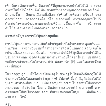
เพื่อเพิ่มระดับความชื้น มีหลายวิธีที่คุณสามารถนำไปใช้ได้ การวาง
ถาดที่ใส่น้ำไว้ใกล้กับต้นไม้จะช่วยสร้างสภาพภูมิอากาศขนาดเล็กที่
มีความชื้น อีกทางเลือกหนึ่งคือการใช้เครื่องเพิ่มความชื้นหรือวาง
ดอกหน้าวัวบนถาดกรวดที่ใส่น้ำไว้ นอกจากนี้ การจัดกลุ่มต้นไม้ไว้
ด้วยกันยังช่วยสร้างสภาพแวดล้อมที่มีความชื้นมากขึ้น เนื่องจาก
ต้นไม้จะคายความชื้นออกมาผ่านการคายน้ำ
ความสำคัญของการใส่ปุ๋ยอย่างถูกต้อง
การใส่ปุ๋ยอย่างเหมาะสมเป็นสิ่งสำคัญอย่างยิ่งสำหรับการดูแลต้นแอ
นทูเรียม เพราะปุ๋ยชนิดนี้มีสารอาหารที่จำเป็นต่อการเจริญเติบโต
อย่างแข็งแรงและดอกที่สดใส ขอแนะนำให้ใช้ปุ๋ยที่ละลายน้ำได้ใน
ปริมาณที่สมดุล ซึ่งคิดค้นสูตรเฉพาะสำหรับไม้ดอกในร่ม ปุ๋ยชนิดนี้
จะมีอัตราส่วนของไนโตรเจน (N) ฟอสฟอรัส (P) และโพแทสเซียม
(K) ที่สมดุล
ในช่วงฤดูปลูก ซึ่งโดยทั่วไปจะอยู่ในช่วงฤดูใบไม้ผลิถึงต้นฤดูใบไม้
ร่วง ควรใส่ปุ๋ยให้ดอกหน้าวัวทุก 4-6 สัปดาห์ สิ่งสำคัญคือต้องไม่ใส่
ปุ๋ยเกินปริมาณที่แนะนำ เนื่องจากปุ๋ยที่มากเกินไปอาจทำให้เกิดการ
สะสมของเกลือในดิน ซึ่งอาจเป็นอันตรายต่อรากได้ นอกจากนี้ ควร
ตรวจสอบให้แน่ใจว่าดินมีความชื้นเพียงพอก่อนใส่ปุ๋ย เพื่อป้องกัน
อาการรากไหม้
สรุป