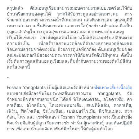
สรุปแล้ว ต้นแอนทูเรียมสามารถมอบความงามแบบเขตร้อนให้กับ
บ้านหรือสวนของคุณได้ หากได้รับการดูแลอย่างเหมาะสม การ
รักษาสมดุลระหว่างการรดน้ำที่เหมาะสม แสงที่เหมาะสม อุณหภูมิที่
เหมาะสม ความชื้นที่เหมาะสม และการใส่ปุ๋ยอย่างสม่ำเสมอ ถือเป็น
กุญแจสำคัญในการดูแลสุขภาพและความสวยงามของต้นแอนทู
เรียมให้แข็งแรง อย่าลืมดูแลต้นไม้อย่างใกล้ชิดและปรับเปลี่ยนตาม
ความจำเป็น เพื่อสร้างสภาพแวดล้อมที่จำลองสภาพแวดล้อมเขต
ร้อนตามธรรมชาติของมัน ด้วยการดูแลที่ถูกต้อง ต้นแอนทูเรียมของ
คุณจะมอบดอกไม้สวยงามตระการตาให้กับคนรักต้นไม้ทุกคน ดังนั้น
เริ่มต้นการดูแลต้นแอนทูเรียมและดื่มด่ำกับความงามของต้นไม้สีสัน
สดใสเหล่านี้
-
Foshan Yangplants เป็นผู้ผลิตและจัดจำหน่าย
พืชเพาะเลี้ยงเนื้อเยื่อ
แบบขายส่งมืออาชีพในประเทศจีนมายาวนาน Yangplants จัด
จำหน่ายพืชหลากหลายชนิด ได้แก่ ฟิโลเดนดรอน, อโลคาเซีย, คา
ลาเดียม, อโกลนีมา, ไดเอฟเฟนบาเคีย, สแปทิฟิลลัม, คาลาเทีย,
เฟิร์น, ฟิตโทเนีย, ซินโกเนียม, เปปเปอร์โรเมีย, พืชกินแมลง, ดรา
ก้อน, ไทร และ เชฟฟ์เลอรา Foshan Youngplants หวังเป็นอย่างยิ่ง
ที่จะร่วมมือกับผู้ปลูก เรือนเพาะชำ ฟาร์ม ผู้เพาะพันธุ์ และห้องปฏิบัติ
การ เพื่อแนะนำและจัดหาพันธุ์พืชใหม่ๆ ให้กับผู้คนทั่วโลก